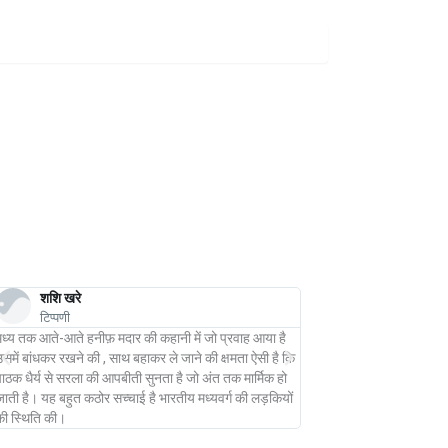
शशि खरे
अनवर सुहैल
टिप्पणी
टिप्पणी
मध्य तक आते-आते हनीफ़ मदार की कहानी में जो प्रवाह आया है
स्त्री जीवन की त्रासद आपद
समें बांधकर रखने की , साथ बहाकर ले जाने की क्षमता ऐसी है कि
मदार की इस कहानी में बड़ी 
ाठक धैर्य से सरला की आपबीती सुनता है जो अंत तक मार्मिक हो
ाती है। यह बहुत कठोर सच्चाई है भारतीय मध्यवर्ग की लड़कियों
की स्थिति की।