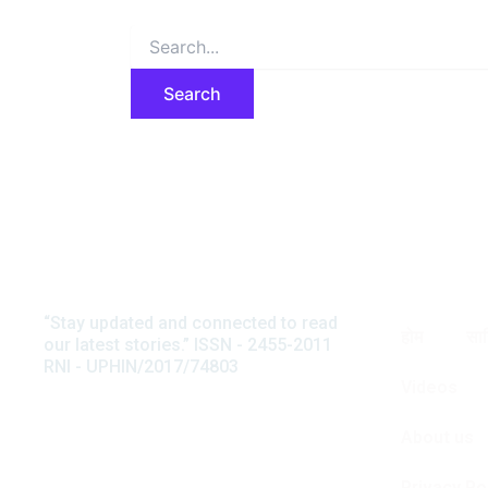
“Stay updated and connected to read
अनवर सुहैल
होम
साह
our latest stories.” ISSN - 2455-2011
टिप्पणी
RNI - UPHIN/2017/74803
स्त्री जीवन की त्रासद आपदा यानी चरि
Videos
मदार की इस कहानी में बड़ी रवानी है और
About us
Privacy Po