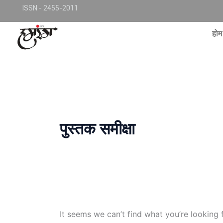
Skip
TKjNCP4frpJsub1QbSYMGphQaujBY6Of8-pr1kL7kJQ
ISSN - 2455-2011
Search
to
for:
conte
होम
पुस्तक समीक्षा
It seems we can’t find what you’re looking 