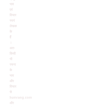
भाव
एवं
विचार
स्वयं
लेखक
के
हैं
।
अतः
किसी
भी
रचना
के
भाव
और
विचार
से
humrang.com
और