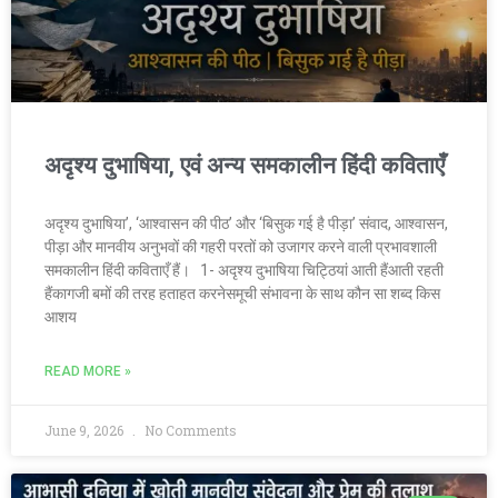
अदृश्य दुभाषिया, एवं अन्य समकालीन हिंदी कविताएँ
अदृश्य दुभाषिया’, ‘आश्वासन की पीठ’ और ‘बिसुक गई है पीड़ा’ संवाद, आश्वासन,
पीड़ा और मानवीय अनुभवों की गहरी परतों को उजागर करने वाली प्रभावशाली
समकालीन हिंदी कविताएँ हैं। 1- अदृश्य दुभाषिया चिट्ठियां आती हैंआती रहती
हैंकागजी बमों की तरह हताहत करनेसमूची संभावना के साथ कौन सा शब्द किस
आशय
READ MORE »
June 9, 2026
No Comments