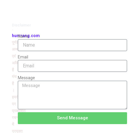
Disclaimer
-
humrang.com
Name
पूर्णतः
अव्यवसायिक
एवं
Email
अवैतनिक
है
मंच
Message
है
।
हमरंग
पर
प्रकाशित
रचनाओं
Send Message
में
प्रयुक्त