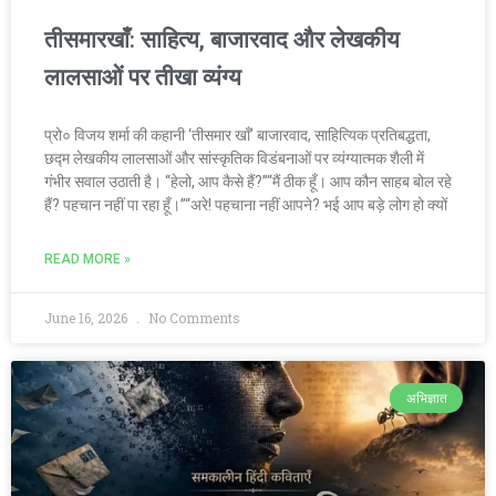
तीसमारखाँ: साहित्य, बाजारवाद और लेखकीय
लालसाओं पर तीखा व्यंग्य
प्रो० विजय शर्मा की कहानी ‘तीसमार खाँ’ बाजारवाद, साहित्यिक प्रतिबद्धता,
छद्म लेखकीय लालसाओं और सांस्कृतिक विडंबनाओं पर व्यंग्यात्मक शैली में
गंभीर सवाल उठाती है। “हेलो, आप कैसे हैं?”“मैं ठीक हूँ। आप कौन साहब बोल रहे
हैं? पहचान नहीं पा रहा हूँ।”“अरे! पहचाना नहीं आपने? भई आप बड़े लोग हो क्यों
READ MORE »
June 16, 2026
No Comments
अभिज्ञात