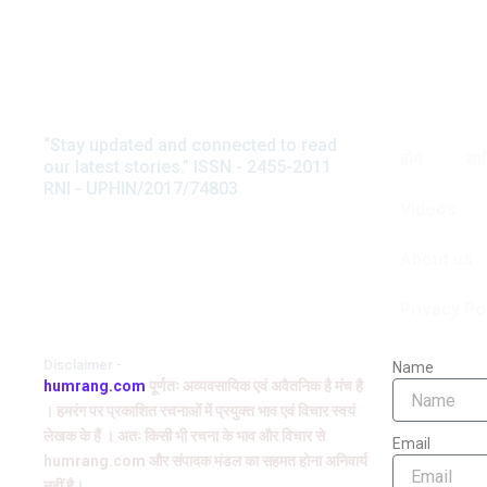
“Stay updated and connected to read
अनवर सुहैल
होम
साह
our latest stories.” ISSN - 2455-2011
टिप्पणी
RNI - UPHIN/2017/74803
स्त्री जीवन की त्रासद आपदा यानी चरि
Videos
मदार की इस कहानी में बड़ी रवानी है और
About us
Privacy Po
Disclaimer -
Name
humrang.com
पूर्णतः अव्यवसायिक एवं अवैतनिक है मंच है
। हमरंग पर प्रकाशित रचनाओं में प्रयुक्त भाव एवं विचार स्वयं
लेखक के हैं । अतः किसी भी रचना के भाव और विचार से
Email
humrang.com और संपादक मंडल का सहमत होना अनिवार्य
नहीं है।