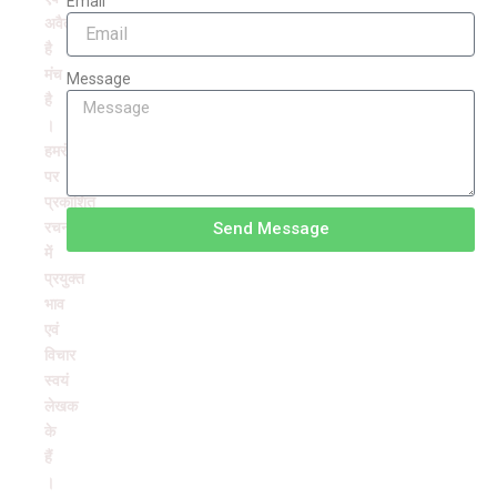
Email
अवैतनिक
है
मंच
Message
है
।
हमरंग
पर
प्रकाशित
रचनाओं
Send Message
में
प्रयुक्त
भाव
एवं
विचार
स्वयं
लेखक
के
हैं
।