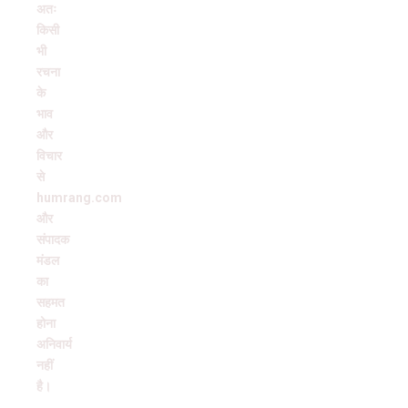
अतः
किसी
भी
रचना
के
भाव
और
विचार
से
humrang.com
और
संपादक
मंडल
का
सहमत
होना
अनिवार्य
नहीं
है।