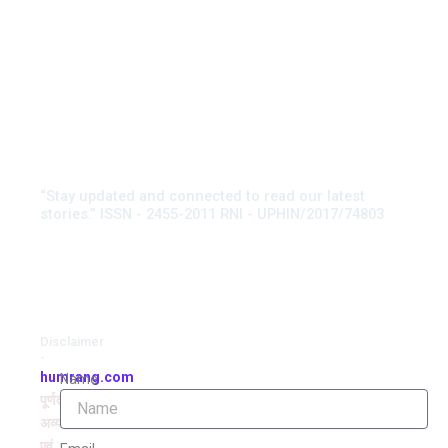
“Stay updated and connected to read our latest
stories.” ISSN - 2455-2011 RNI - UPHIN/2017/74803
Disclaimer
-
humrang.com
Name
पूर्णतः
अव्यवसायिक
एवं