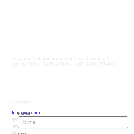
“Stay updated and connected to read our latest
stories.” ISSN - 2455-2011 RNI - UPHIN/2017/74803
Disclaimer
-
humrang.com
Name
पूर्णतः
अव्यवसायिक
एवं