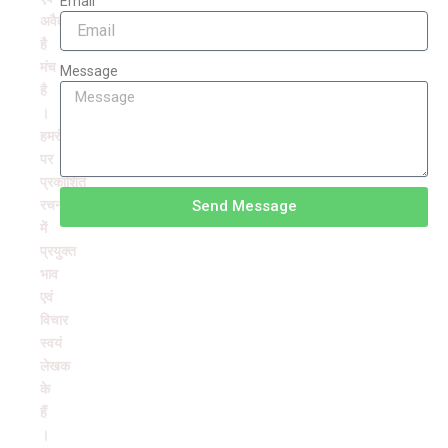
Email
अवैतनिक
है
मंच
Message
है
।
हमरंग
पर
प्रकाशित
रचनाओं
Send Message
में
प्रयुक्त
भाव
एवं
विचार
स्वयं
लेखक
के
हैं
।