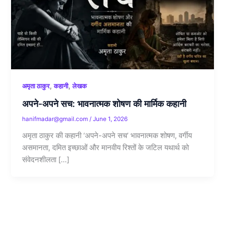
,
,
अमृता ठाकुर
कहानी
लेखक
अपने-अपने सच: भावनात्मक शोषण की मार्मिक कहानी
hanifmadar@gmail.com
/
June 1, 2026
अमृता ठाकुर की कहानी ‘अपने-अपने सच’ भावनात्मक शोषण, वर्गीय
असमानता, दमित इच्छाओं और मानवीय रिश्तों के जटिल यथार्थ को
संवेदनशीलता […]