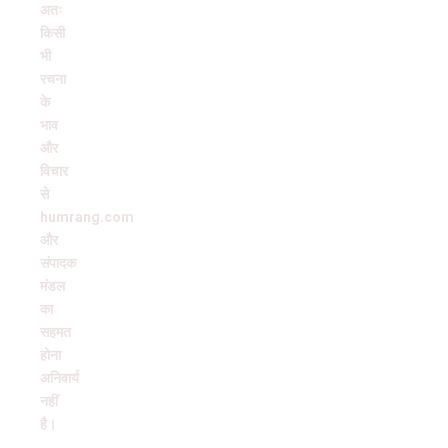
अतः
किसी
भी
रचना
के
भाव
और
विचार
से
humrang.com
और
संपादक
मंडल
का
सहमत
होना
अनिवार्य
नहीं
है।