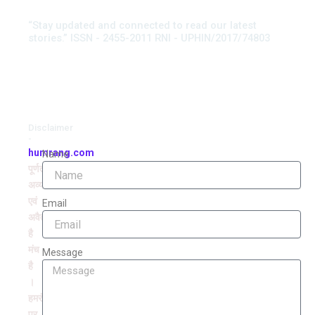
“Stay updated and connected to read our latest
stories.” ISSN - 2455-2011 RNI - UPHIN/2017/74803
Disclaimer
-
humrang.com
Name
पूर्णतः
अव्यवसायिक
एवं
Email
अवैतनिक
है
मंच
Message
है
।
हमरंग
पर