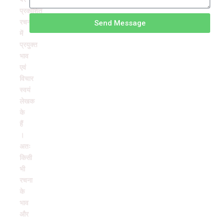
प्रकाशित
रचनाओं
Send Message
में
प्रयुक्त
भाव
एवं
विचार
स्वयं
लेखक
के
हैं
।
अतः
किसी
भी
रचना
के
भाव
और