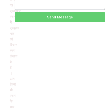
पर
प्रकाशित
रचनाओं
Send Message
में
प्रयुक्त
भाव
एवं
विचार
स्वयं
लेखक
के
हैं
।
अतः
किसी
भी
रचना
के
भाव