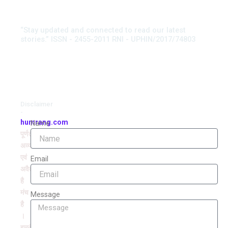
“Stay updated and connected to read our latest
stories.” ISSN - 2455-2011 RNI - UPHIN/2017/74803
Disclaimer
-
humrang.com
Name
पूर्णतः
अव्यवसायिक
एवं
Email
अवैतनिक
है
मंच
Message
है
।
हमरंग