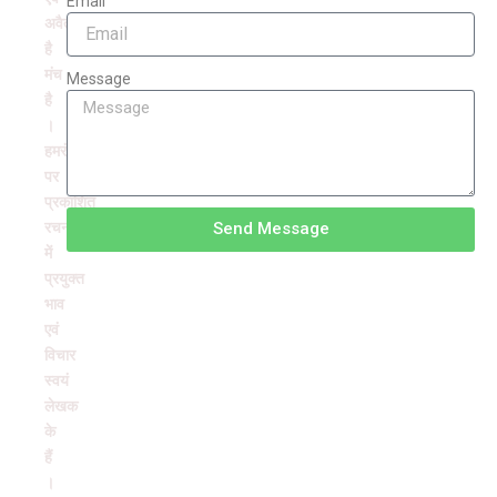
Email
अवैतनिक
है
मंच
Message
है
।
हमरंग
पर
प्रकाशित
रचनाओं
Send Message
में
प्रयुक्त
भाव
एवं
विचार
स्वयं
लेखक
के
हैं
।