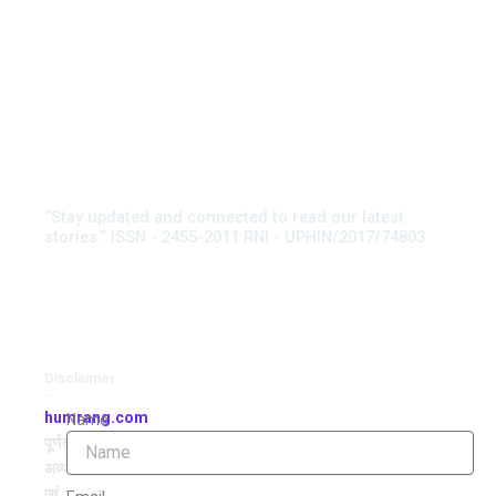
“Stay updated and connected to read our latest
stories.” ISSN - 2455-2011 RNI - UPHIN/2017/74803
Disclaimer
-
humrang.com
Name
पूर्णतः
अव्यवसायिक
एवं