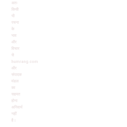
अतः
किसी
भी
रचना
के
भाव
और
विचार
से
humrang.com
और
संपादक
मंडल
का
सहमत
होना
अनिवार्य
नहीं
है।