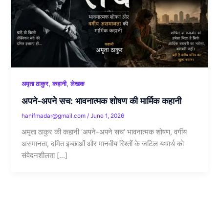
,
,
अमृता ठाकुर
कहानी
लेखक
अपने-अपने सच: भावनात्मक शोषण की मार्मिक कहानी
hanifmadar@gmail.com
/
June 1, 2026
अमृता ठाकुर की कहानी ‘अपने-अपने सच’ भावनात्मक शोषण, वर्गीय
असमानता, दमित इच्छाओं और मानवीय रिश्तों के जटिल यथार्थ को
संवेदनशीलता […]