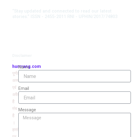
“Stay updated and connected to read our latest
stories.” ISSN - 2455-2011 RNI - UPHIN/2017/74803
Disclaimer
-
humrang.com
Name
पूर्णतः
अव्यवसायिक
एवं
Email
अवैतनिक
है
मंच
Message
है
।
हमरंग
पर