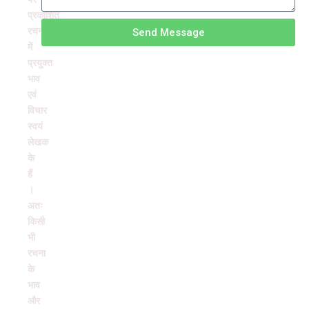
प्रकाशित
रचनाओं
Send Message
में
प्रयुक्त
भाव
एवं
विचार
स्वयं
लेखक
के
हैं
।
अतः
किसी
भी
रचना
के
भाव
और