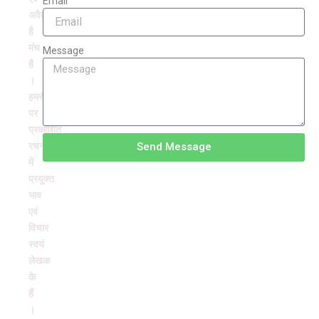
Email
अवैतनिक
है
मंच
Message
है
।
हमरंग
पर
प्रकाशित
रचनाओं
Send Message
में
प्रयुक्त
भाव
एवं
विचार
स्वयं
लेखक
के
हैं
।