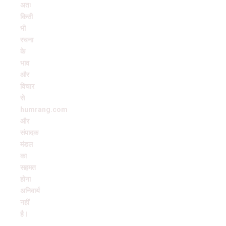
अतः
किसी
भी
रचना
के
भाव
और
विचार
से
humrang.com
और
संपादक
मंडल
का
सहमत
होना
अनिवार्य
नहीं
है।