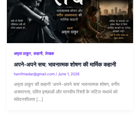
,
,
अमृता ठाकुर
कहानी
लेखक
अपने-अपने सच: भावनात्मक शोषण की मार्मिक कहानी
hanifmadar@gmail.com
/
June 1, 2026
अमृता ठाकुर की कहानी ‘अपने-अपने सच’ भावनात्मक शोषण, वर्गीय
असमानता, दमित इच्छाओं और मानवीय रिश्तों के जटिल यथार्थ को
संवेदनशीलता […]