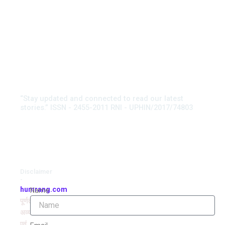
“Stay updated and connected to read our latest
stories.” ISSN - 2455-2011 RNI - UPHIN/2017/74803
Disclaimer
-
humrang.com
Name
पूर्णतः
अव्यवसायिक
एवं