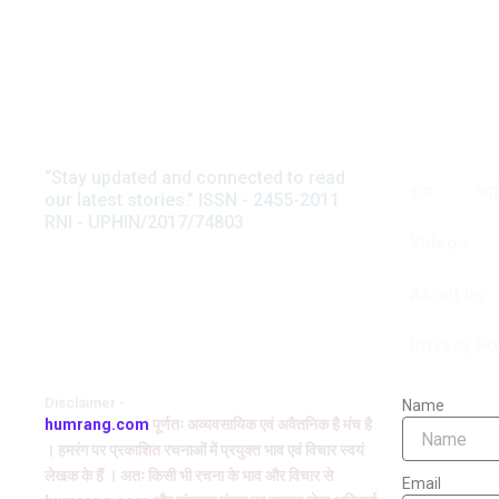
“Stay updated and connected to read
होम
साह
our latest stories.” ISSN - 2455-2011
RNI - UPHIN/2017/74803
Videos
About us
Privacy Po
Disclaimer -
Name
humrang.com
पूर्णतः अव्यवसायिक एवं अवैतनिक है मंच है
। हमरंग पर प्रकाशित रचनाओं में प्रयुक्त भाव एवं विचार स्वयं
लेखक के हैं । अतः किसी भी रचना के भाव और विचार से
Email