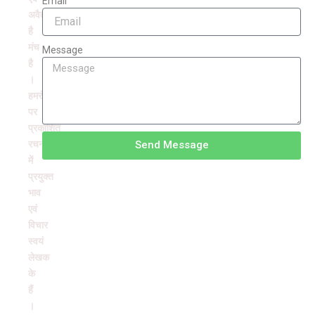
Email
अवैतनिक
है
मंच
Message
है
।
हमरंग
पर
प्रकाशित
रचनाओं
Send Message
में
प्रयुक्त
भाव
एवं
विचार
स्वयं
लेखक
के
हैं
।