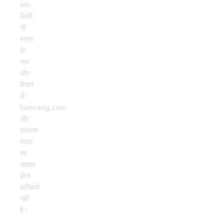
अतः
किसी
भी
रचना
के
भाव
और
विचार
से
humrang.com
और
संपादक
मंडल
का
सहमत
होना
अनिवार्य
नहीं
है।