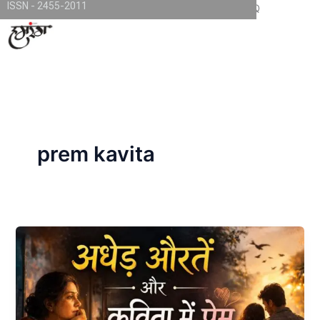
ISSN - 2455-2011
Skip
TKjNCP4frpJsub1QbSYMGphQaujBY6Of8-pr1kL7kJQ
to
content
prem kavita