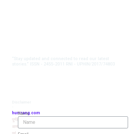
“Stay updated and connected to read our latest
stories.” ISSN - 2455-2011 RNI - UPHIN/2017/74803
Disclaimer
-
humrang.com
Name
पूर्णतः
अव्यवसायिक
एवं