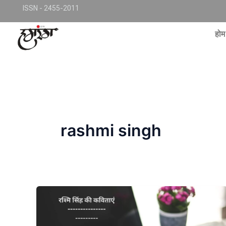
Skip
TKjNCP4frpJsub1QbSYMGphQaujBY6Of8-pr1kL7kJQ
ISSN - 2455-2011
to
conte
होम
rashmi singh