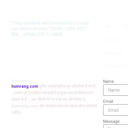
“Stay updated and connected to read
होम
साह
our latest stories.” ISSN - 2455-2011
RNI - UPHIN/2017/74803
Videos
About us
Privacy Po
Disclaimer -
Name
humrang.com
पूर्णतः अव्यवसायिक एवं अवैतनिक है मंच है
। हमरंग पर प्रकाशित रचनाओं में प्रयुक्त भाव एवं विचार स्वयं
लेखक के हैं । अतः किसी भी रचना के भाव और विचार से
Email
humrang.com और संपादक मंडल का सहमत होना अनिवार्य
नहीं है।
Message