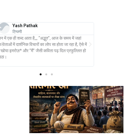
Yash Pathak
शशि खरे
टिप्पणी
टिप्पणी
न में एक ही शब्द आता है,,, “अद्भुत”, आज के समय में जहां
मध्य तक आते-आते हनीफ़ मदार
विताओं में दार्शनिक विचारों का लोप सा होता जा रहा है, ऐसे में
उसमें बांधकर रखने की , साथ 
*खोया इमरोज़* और “मैं” जैसी कविता पढ़ दिल प्रफुल्लित हो
पाठक धैर्य से सरला की आपबीत
उठा।
जाती है। यह बहुत कठोर सच्च
की स्थिति की।