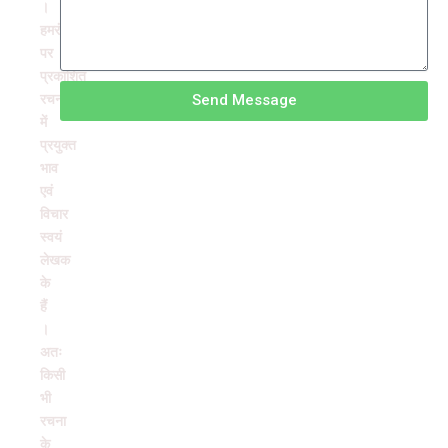
।
हमरंग
पर
प्रकाशित
रचनाओं
Send Message
में
प्रयुक्त
भाव
एवं
विचार
स्वयं
लेखक
के
हैं
।
अतः
किसी
भी
रचना
के