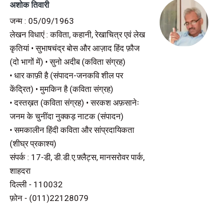
अशोक तिवारी
जन्म : 05/09/1963
लेखन विधाएं : कविता, कहानी, रेखाचित्र एवं लेख
कृतियां • सुभाषचंद्र बोस और आज़ाद हिंद फ़ौज
(दो भागों में) • सुनो अदीब (कविता संग्रह)
• धार काफ़ी है (संपादन-जनकवि शील पर
केंद्रित) • मुमकिन है (कविता संग्रह)
• दस्तख़त (कविता संग्रह) • सरकश अफ़सानेः
जनम के चुनींदा नुक्कड़ नाटक (संपादन)
• समकालीन हिंदी कविता और सांप्रदायिकता
(शीघ्र प्रकाश्य)
संपर्क : 17-डी, डी.डी.ए.फ़्लैट्स, मानसरोवर पार्क,
शाहदरा
दिल्ली - 110032
फ़ोन - (011)22128079