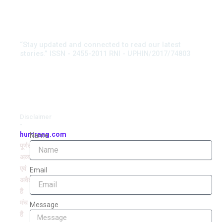
“Stay updated and connected to read our latest
stories.” ISSN - 2455-2011 RNI - UPHIN/2017/74803
Disclaimer
-
humrang.com
Name
पूर्णतः
अव्यवसायिक
एवं
Email
अवैतनिक
है
मंच
Message
है