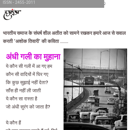
ISSN - 2455-2011
Skip
TKjNCP4frpJsub1QbSYMGphQaujBY6Of8-pr1kL7kJQ
to
content
भारतीय समाज के संघर्ष शील अतीत को सामने रखकर हमारे आज से सवाल
करती
‘
अशोक तिवारी
‘
की कविता …….
अंधी गली का मुहाना
ये कौन सी गली में आ गए हम
कौन सी वादियों में घिर गए
कि कुछ सुझाई नहीं देता?
साँस ही नहीं ली जाती
ये कौन सा रास्ता है
जो अंधी सुरंग को जाता है?
ये कौन हैं