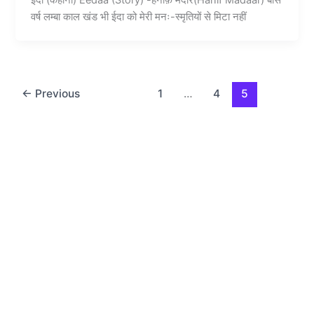
ईदा (कहानी) Eedaa (Story) -हनीफ़ मदार(Hanif Madaar) बीस
वर्ष लम्बा काल खंड भी ईदा को मेरी मनः-स्मृतियों से मिटा नहीं
←
Previous
1
…
4
5