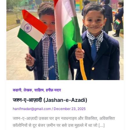
,
,
,
कहानी
लेखक
साहित्य
हनीफ़ मदार
जश्न-ए-आज़ादी (Jashan-e-Azadi)
hanifmadar@gmail.com
/
December 23, 2025
जश्न-ए-आज़ादी उसका घर इन नवधनाड्य और विकसित, अविकसित
कॉलोनियों से दूर बंजर ज़मीन पर बसे उस मुहल्ले में था जो […]