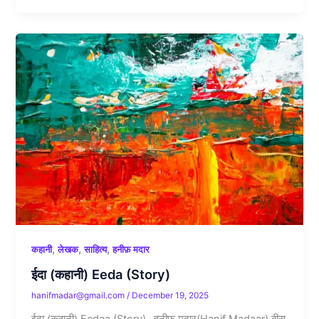
,
,
,
कहानी
लेखक
साहित्य
हनीफ़ मदार
ईदा (कहानी) Eeda (Story)
hanifmadar@gmail.com
/
December 19, 2025