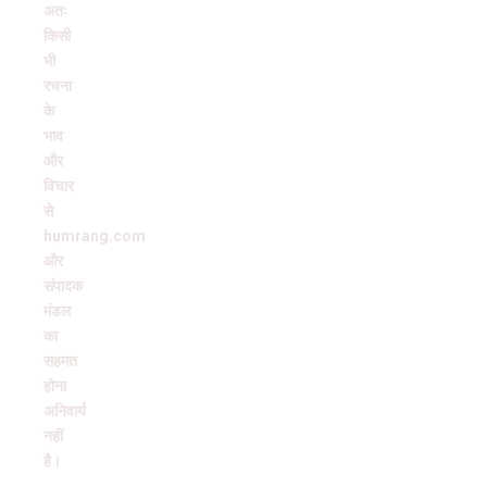
अतः
किसी
भी
रचना
के
भाव
और
विचार
से
humrang.com
और
संपादक
मंडल
का
सहमत
होना
अनिवार्य
नहीं
है।