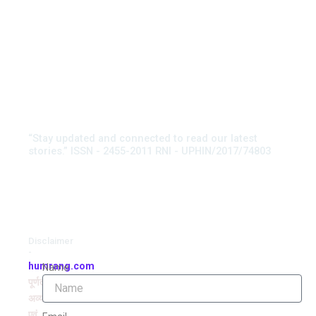
“Stay updated and connected to read our latest
stories.” ISSN - 2455-2011 RNI - UPHIN/2017/74803
Disclaimer
-
humrang.com
Name
पूर्णतः
अव्यवसायिक
एवं