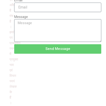
Email
अवैतनिक
है
मंच
Message
है
।
हमरंग
पर
प्रकाशित
रचनाओं
Send Message
में
प्रयुक्त
भाव
एवं
विचार
स्वयं
लेखक
के
हैं
।