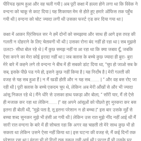
पीरियड ख़त्म हुआ और वह चली गयी | अब पूरी कक्षा में हल्ला होने लगा था कि विवेक ने
वन्दना को चाकू से काट दिया | यह शिकायत मेम से होते हुए हमारे ऑफिस तक पहुँच
गयी थी | वन्दना को चोट ज्यादा लगी थी उसका फर्स्ट एड कर दिया गया था |
कक्षा में आकर प्रिंसिपल सर ने हमें दोनों को समझाया और साथ ही आगे इस तरह की
गलती न दोहराने के लिए चेतावनी भी थी | उसका रोना बंद नहीं हो रहा था | सब मुझसे
उलटा- सीधा बोल रहे थे | मैं कुछ समझ नहीं पा आ रहा था कि क्या जबाव दूँ, जबकि
ऐसा करने का मेरा कोई इरादा नहीं था | जब क्लास के बच्चे कुछ ज्यादा ही बुरा- बुरा
मेरे बारे में कहने लगे तो वन्दना ने बीच में ही सबको डांट दिया था, “चुप हो जाओ सब के
सब, इसके पीछे पड गये हो, इसने कुछ नहीं किया है | यह निर्दोष है | मेरी गलती की
वजह से यह सब हुआ हैं | न मैं खडी होती और न यह सब………. | “ और वह बस रोए जा
रही थी | पूरी क्लास के बच्चे एकदम चुप थे, लेकिन अब मेरी आँखों से और भी ज्यादा
आंसू निकल रहे थे | मैंने धीरे से उसका हाथ पकड़ा और बोला, “ सॉरी यार, मैं तो ऐसे
ही मजाक कर रहा था लेकिन……… |” वह अपने आंसूओं को पोंछते हुए मुस्करा कर बस
इतना ही बोली थी, “मुझे पता है, तू इतना परेशान न हो बच्चा |” इस बार उसके मुहँ से
बच्चा शब्द सुनकर मुझे भी हंसी आ गयी थी | लेकिन उस रात मुझे नींद नहीं आई थी मैं
सारी रात वन्दना के बारे में ही सोचता रहा कि अगर वह चाहती तो मेरे साथ कुछ भी हो
सकता था लेकिन उसने ऐसा नहीं किया था | इस घटना की वजह से, मैं कई दिनों तक
परेशान रहा था | वंदना भी दो दिनों तक स्कूल नही आई थी | परन्तु मैं भी उसके घर