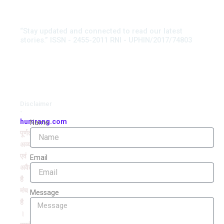
“Stay updated and connected to read our latest
stories.” ISSN - 2455-2011 RNI - UPHIN/2017/74803
Disclaimer
-
humrang.com
Name
पूर्णतः
अव्यवसायिक
एवं
Email
अवैतनिक
है
मंच
Message
है
।