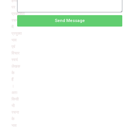
हमरंग
पर
प्रकाशित
रचनाओं
Send Message
में
प्रयुक्त
भाव
एवं
विचार
स्वयं
लेखक
के
हैं
।
अतः
किसी
भी
रचना
के
भाव