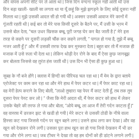
और वापस अपनी सीट पर ले आता था | जिस दिन वन्दना स्कूल नही आती थी उस
दिन बड़ा खाली- खाली सा लगता था या यूँ कहूं कि मुझे झगड़ने के लिए कोई दूसरा नहीं
मिलता था | मुझे उसकी आदत सी हो गयी थी | अक्सर उसकी आवाज मेरे कानों में
गूंजती रहती थी | कई बार तो मेरे पास किसी दूसरे के बैठने पर, मैं उसी के भ्रम में
उससे बोल देता, “चल उधर खिसक बम्बू, पूरी जगह घेर कर बैठ जाती है |” मेरे इस
तरह से कहने पर दूसरी लड़की चौंक कर कहने लगती, “ पागल हो गया है, तुझे मैं बम्बू
नजर आती हूँ |” और मैं उसकी तरफ देख कर मुस्करा देता | बहुत बार तो मैं मजाक ही
मजाक में उसे रुला भी देता था | लेकिन थोड़ी देर रोने के बाद मैं ऐसा कुछ जानबूझ
कर बोलता जिससे वह तुरंत हंस जाती थी | उस दिन भी ऐसा ही कुछ हुआ था |
सुबह के नौ बजे होंगे | क्लास में हिन्दी का पीरियड चल रहा था | मैं मेम के द्वारा बताये
प्रोजेक्ट पर काम कर रहा था और मेरे हाथ में पेपर कटर था | मैं पेपर काट रहा था |
वह मेरी हेल्प कराने के लिए बोली, “लाओ तुम्हारा यह पेपर मैं काट देती हूँ, तब तक तुम
दूसरा पेपर पेस्ट कर लो | “ जैसा कि मेरी आदत थी, मैं पेपर कटर को हाथ में लेकर
उसके चेहरे की तरफ ले गया और बोला, “ओये बम्बू, ला आज मैं तेरी गर्दन काटता हूँ |”
वह वास्तव में डरकर झट से खडी हो गयी | मेरे कटर से उसकी ठोडी के नीचे वाला
हिस्सा कट गया जिससे गर्दन पर खून बहने लगा | उसने हाथ लगा कर देखा | और वह
खून को देखकर रोने लगी | उसका पूरा हाथ खून का हो गया जिसे देखकर मैं भी डर
गया और रोने लगा था | जब टीचर ने देखा तो वह हम दोनों को ही डांटने लगाने लगी |