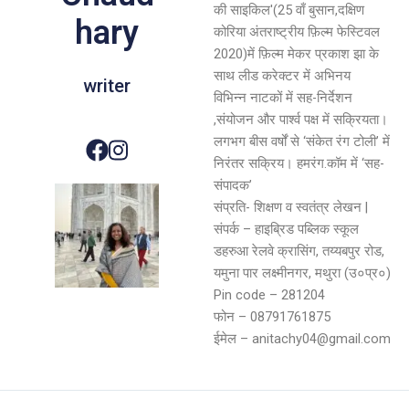
की साइकिल'(25 वाँ बुसान,दक्षिण
hary
कोरिया अंतराष्ट्रीय फ़िल्म फेस्टिवल
2020)में फ़िल्म मेकर प्रकाश झा के
साथ लीड करेक्टर में अभिनय
writer
विभिन्न नाटकों में सह-निर्देशन
,संयोजन और पार्श्व पक्ष में सक्रियता।
लगभग बीस वर्षों से ‘संकेत रंग टोली’ में
निरंतर सक्रिय। हमरंग.कॉम में ‘सह-
संपादक’
संप्रति- शिक्षण व स्वतंत्र लेखन |
संपर्क – हाइब्रिड पब्लिक स्कूल
डहरुआ रेलवे क्रासिंग, तय्यबपुर रोड,
यमुना पार लक्ष्मीनगर, मथुरा (उ०प्र०)
Pin code – 281204
फोन – 08791761875
ईमेल – anitachy04@gmail.com