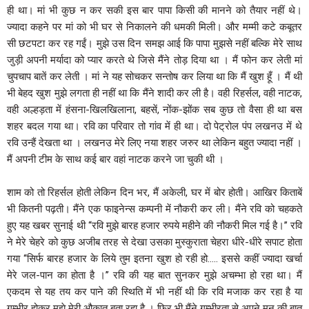
ही था। मां भी कुछ न कर सकी इस बार पापा किसी की मानने को तैयार नहीं थे।
ज्यादा कहने पर मां को भी घर से निकालने की धमकी मिली। और मम्मी कटे कबूतर
सी छटपटा कर रह गईं। मुझे उस दिन समझ आई कि पापा मुझसे नहीं बल्कि मेरे साथ
जुड़ी अपनी मर्यादा को प्यार करते थे जिसे मैंने तोड़ दिया था । मैं फोन कर लेती मां
चुपचाप बातें कर लेती । मां ने यह सोचकर सन्तोष कर लिया था कि मैं खुश हूँ । मैं थी
भी बेहद खुश मुझे लगता ही नहीं था कि मैंने शादी कर ली है। वही रिहर्सल, वही नाटक,
वही अल्हड़ता में हंसना-खिलखिलाना, बहसें, नोंक-झोंक सब कुछ तो वैसा ही था बस
शहर बदल गया था। रवि का परिवार तो गांव में ही था। दो पेट्रोल पंप लखनउ में थे
रवि उन्हैं देखता था । लखनउ मेरे लिए नया शहर जरुर था लेकिन बहुत ज्यादा नहीं ।
मैं अपनी टीम के साथ कई बार वहां नाटक करने जा चुकी थी ।
शाम को तो रिहर्सल होती लेकिन दिन भर, मैं अकेली, घर में बोर होती। आखिर किताबें
भी कितनी पढ़ती। मैंने एक फाइनेन्स कम्पनी में नौकरी कर ली। मैंने रवि को चहकते
हुए यह खबर सुनाई थी ‘‘रवि मुझे बारह हजार रुपये महीने की नौकरी मिल गई है।’’ रवि
ने मेरे चेहरे को कुछ अजीब तरह से देखा उसका मुस्कुराता चेहरा धीरे-धीरे सपाट होता
गया ‘‘सिर्फ बारह हजार के लिये तुम इतना खुश हो रही हो….. इससे कहीं ज्यादा खर्चा
मेरे जल-पान का होता है ।’’ रवि की यह बात सुनकर मुझे अचम्भा हो रहा था। मैं
एकदम से यह तय कर पाने की स्थिति में भी नहीं थी कि रवि मजाक कर रहा है या
गम्भीर होकर मुझे मेरी औकात बता रहा है । फिर भी मैंने गम्भीरता से अपने मन की बात