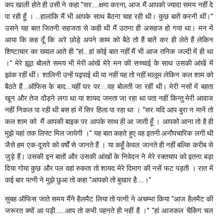
कप खाली होते ही उसी ने कहा ‘‘सर…..क्षमा करना, आज मैं आपको ज्यादा समय नहीं दे
पा रही हूँ । …हालांकि मैं भी आपके साथ बैठना चाह रही थी। कुछ बातें करनी थीं।’’
उसने यह बात जितनी सहजता से कही थी मैं उतना ही असहज हो गया था। मन में
आया कि कह दूँ कि अरे छोड़े अपने काम को बैठे तो हैं बातें कर ही लेते हैं लेकिन
शिष्टाचार का ख्याल आते ही ‘‘हां….हां कोई बात नहीं मैं भी आज तनिक जल्दी में ही था
।“ मेरे झूठ बोलते समय भी मेरी आंखें मेरे मन की सच्चाई के साथ उसकी आंखें में
झांक रहीं थीं। शालिनी उन्हें पढ़पाई थी या नहीं यह तो नहीं मालूम लेकिन कल शाम को
बैठते हैं….ऑफिस के बाद….यहीं घर पर…..वह बोलती जा रहीं थी। मेरी नसों में बहता
खून और तेज दौड़ने लगा था या शायद जमता जा रहा था पता नहीं किन्तु मेरी आवाज
नहीं निकल पा रही थी बस हां में सिर हिला पा रहा था । ‘‘सर यदि आप बुरा न मानें तो
कल शाम को मैं आपकी बाइक पर आपके साथ ही आ जाती हूँ । आपको आना तो है ही
मुझे यहां तक लिफ्ट मिल जायेगी ।’’ यह बात कहते हुए वह इतनी अनौपचारिक लगी थी
जैसे हम एक-दूसरे को वर्षों से जानते हैं । या कहूँ केवल जानते ही नहीं बल्कि करीब से
जुड़े हैं। उसकी इन बातों और उसकी आंखों के निवेदन ने मेरे रक्तचाप को इतना बड़ा
दिया गोया कुछ और पल वहां रुकता तो शायद मेरे दिमाग की नसें फट पड़ती । रात में
कई बार पत्नी ने मुझे छुआ तो कहा ‘‘आपको तो बुखार है…..।’’
सुबह ऑफिस जाते समय मैंने हैलमैट लिया तो पत्नी ने अचम्भा किया ‘‘आज हैलमैट की
जरूरत क्यों आ पड़ी…….आप तो कभी पहनते ही नहीं हैं ।’’ ‘‘हां आजकल चैकिंग चल