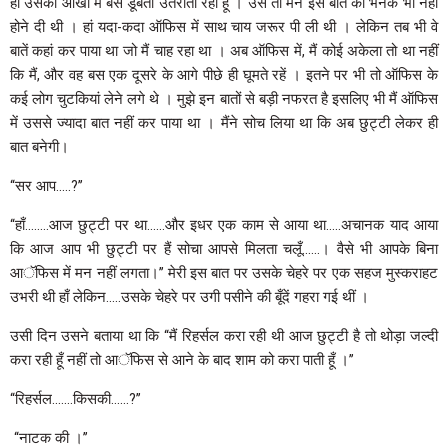
ही उसकी आंखों में बस डूबता उतराता रहा हूँ । उसे तो मैंने इस बात की भनक भी नहीं
होने दी थी । हां यदा-कदा ऑफिस में साथ चाय जरूर पी ली थी । लेकिन तब भी वे
बातें कहां कर पाया था जो मैं चाह रहा था । अब ऑफिस में, मैं कोई अकेला तो था नहीं
कि मैं, और वह बस एक दूसरे के आगे पीछे ही घूमते रहें । इतने पर भी तो ऑफिस के
कई लोग चुटकियां लेने लगे थे । मुझे इन बातों से बड़ी नफरत है इसलिए भी मैं ऑफिस
में उससे ज्यादा बात नहीं कर पाया था । मैंने सोच लिया था कि अब छुट्टी लेकर ही
बात बनेगी।
‘‘सर आप…..?’’
‘‘हाँ……..आज छुट्टी पर था……और इधर एक काम से आया था…..अचानक याद आया
कि आज आप भी छुट्टी पर हैं सोचा आपसे मिलता चलूँ……। वैसे भी आपके बिना
आॅफिस में मन नहीं लगता।’’ मेरी इस बात पर उसके चेहरे पर एक सहज मुस्कराहट
उभरी थी हाँ लेकिन…..उसके चेहरे पर उगी पसीने की बूँदें गहरा गई थीं ।
उसी दिन उसने बताया था कि ‘‘मैं रिहर्सल करा रही थी आज छुट्टी है तो थोड़ा जल्दी
करा रही हूँ नहीं तो आॅफिस से आने के बाद शाम को करा पाती हूँ ।’’
‘‘रिहर्सल…….किसकी……?’’
‘‘नाटक की ।’’