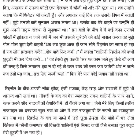
मासिक रूप से उनके घर आती थीं। न जाने कब वहीं मुझे पढ़ने का शोक लगा। एक
दिन, अखबार में उनका फोटो छपा देखकर मैं चौंकी थी और मैंने पूछा था। तब उन्होंने
बताया कि मैं थियेटर भी करती हूँ। और लगातार कई दिन तक उसके विषय में बताती
रहीं। मुझे उनकी बातें सुनकर अच्छा लगता था। उसके बाद मेरे कहने पर उन्होंने ही
मुझे अपनी नाट्य संस्था से जुड़वाया था।’ इन बातों के बीच में मैं कई दफा उसकी
आंखों में झांकता न जाने क्यों मैं जब भी उसको कुरेदने को कोई सवाल करता वह मुझे
गोल-मोल घुमा देती कहती ‘‘अब सब कुछ आज ही जान लोगे रिहर्सल का समय हो रहा
है सब लोग इन्तजार करेंगे….शेष बातें फिर कभी।’’ मैं कहता ‘‘शालिनी रिहर्सल की कभी
छुट्टी भी कर दिया करो …।’’ वह हंसते हुए कहती ‘‘सर यह काम जले हुए कंडे की आग
की तरह है जिसे लगातार हवा न दी गई तो उपर राख की परत जम जायेगी और न जाने
कब ठंडी पड़ जाय… इस लिए जल्दी चलो।’’ फिर मेरे पास कोई जवाब नहीं रहता था।
रिहर्सल के बीच आपसी नौंक-झौंक, हंसी-मजाक, छेड़-छाड़ और शरारतों में मुझे भी
आनन्द आने लगा था। नौकरी के बाद का मेरा ज्यादातर समय, शालिनी के साथ पढ़ने,
बहस करने और नाटकों की तैयारियों में ही बीतने लगा था। जैसे मेरे लिए किसी हसीन
राजमहल का दरवाजा खुल गया था और मैं उस राजकुमारी के सपनों का राजकुमार
बन गया था। रिहर्सल के बाद या पहले मैं उसे छूता-छेड़ता और बांहों में भर लेता
रिर्हसल में फौजी कमाण्डर सी दिखती शालिनी ऐसे सिमट जाती जैसे उसका पूरा वजूद
मेरी मुट्ठी में भर गया हो।