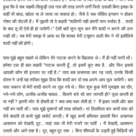
हुआ कि वे सब सहमी-सिकुड़ी उस गाय की तरह लगने लगीं जिसे उसकी बिना इच्छा के
कहीं भी बांधा, खोला या ले जाया जा सकता हो। जैसे वे सब जीवित इन्सान न होकर
गोश्त की पोटली हैं। मैं पूछती तो वे कहती ‘‘शालिनी यही हमारी मान मर्यादा है……शादी
के बाद तू भी ऐसे ही हो जायेगी।’’ ऐसी बातें सुन-सुन कर मैंने शादी न करने की ठान
रखी थी। तब मेरी समझ में आया था कि शायद मेरी ट्यूशन वाली मैम ने भी इसीलिये
शादी नहीं की होगी।
पापा मुझे बहुत चाहते थे लेकिन मेरे नाटक करने के खिलाफ थे। मैं ही नहीं मानी थी।
हमेशा एक ही बात कहती ‘‘नाटक करती हूँ….तो इसमें बुरा क्या है… और फिर इससे
आपकी कौन सी इज्जत जा रही है।’’ पापा बस कसमसा कर रह जाते, उनके किसी
दोस्त ने उन्हें यह तरीका सुझा दिया कि शादी कर दो सब अपने-आप भूल जायेगी। बस
पापा जबरन से मेरी शादी करने पर तुल गये थे। फिर शुरु हुआ मेरी नुमाइश का दौर,
नये-नये लोग, अजीब-अजीब सवाल…. कितने बजे सो कर जागती हो? पूजा करती हो
या नहीं ? इतनी जोर से हॅसती हो ? क्या-क्या पका लेती हो..? मैं झका जाती और बात
नहीं बन पाती थी। पापा मुझे दुश्मनों की तरह कोसते। मां तिलमिला कर कभी पापा को
धैर्य बंधाती तो कभी मुझे सपोर्ट करती। मैं खुद कभी हथियार डालती फिर अचानक
आसमान को देखती, दूर…..जहां तक भी मेरी नजरें जा पातीं । मैं देखती, आसमान
उससे और आगे तक है। दूर, बहुत दूर तक । बिना सीमाओं के उड़ती हुई चिड़ियों को