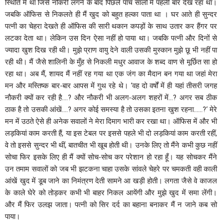
स्थिति में था जिसे नौकरी लगने के बाद पिछले पांच सालों में पहली बार देख रहा था।
जबकि ऑफिस से निकलते ही मैं खुद को बहुत हल्का पाता था । घर आते ही सुन्दर
पत्नी का चेहरा देखते ही ऑफिस की सारी थकान कपड़ों के साथ उतार कर हैंगर पर
लटका देता था। लेकिन उस दिन ऐसा नहीं हो पाया था। जबकि पत्नी और दिनों से
ज्यादा खुश दिख रही थी। मुझे प्राण वायु देने वाली उसकी मुस्कान मुझे छू भी नहीं पा
रही थी। मैं जैसे शालिनी के मुँह से निकली मधुर आवाज के शब्द वाण से मूर्छित सा हो
रहा था। अब मैं, शायद मैं नहीं रह गया था एक जंग का मैदान बन गया था जहां मेरा
मन और मस्तिष्क बार-बार आपस में गुथ रहे थे। ‘वह दो वर्षों में ही यहां तीसरी जगह
नौकरी क्यों कर रही है….? और नौकरी भी अलग-अलग शहरों में…? अगर सब ठीक
ठाक है तो उसकी आंखें….? अगर कोई समस्या है तो उसका इतना खुश रहना……?‘ मेरे
मन में उठते ऐसे ही अनेक सवालों ने मेरा दिमाग भारी कर रखा था। ऑफिस में और भी
लड़कियां काम करती हैं, या इस टेबल पर इससे पहले भी दो लड़कियां काम करती रहीं,
वे तो इससे सुन्दर भी थीं, बातचीत भी खूब होती थी। उनके लिए तो मैंने कभी कुछ नहीं
सोचा फिर इसके लिए ही मैं क्यों सोच-सोच कर परेशान हो रहा हूँ। यह सोचकर मैंने
उन तमाम सवालों को जब भी झटकना चाहा उसके सांवले चेहरे पर चमकती वही काली
आंखें खुद में डूब जाने का निमंत्रण देती सामने आ खड़ी होती। लगता जैसे वे काजल
के काले घेरे को तोड़कर कभी भी बाहर निकल आयेंगी और मुझे खुद में समा लेंगी।
और मैं फिर उलझ जाता। पत्नी को सिर दर्द का बहाना बनाकर मैं न जाने कब सो
पाया।