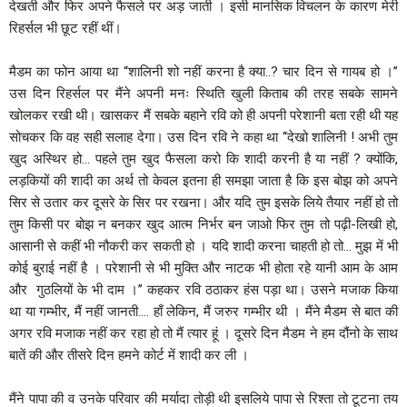
देखती और फिर अपने फैसले पर अड़ जाती । इसी मानसिक विचलन के कारण मेरी
रिहर्सल भी छूट रहीं थीं।
मैडम का फोन आया था ‘‘शालिनी शो नहीं करना है क्या..? चार दिन से गायब हो ।’’
उस दिन रिहर्सल पर मैंने अपनी मनः स्थिति खुली किताब की तरह सबके सामने
खोलकर रखी थी। खासकर मैं सबके बहाने रवि को ही अपनी परेशानी बता रही थी यह
सोचकर कि वह सही सलाह देगा। उस दिन रवि ने कहा था ‘‘देखो शालिनी ! अभी तुम
खुद अस्थिर हो… पहले तुम खुद फैसला करो कि शादी करनी है या नहीं ? क्योंकि,
लड़कियों की शादी का अर्थ तो केवल इतना ही समझा जाता है कि इस बोझ को अपने
सिर से उतार कर दूसरे के सिर पर रखना। और यदि तुम इसके लिये तैयार नहीं हो तो
तुम किसी पर बोझ न बनकर खुद आत्म निर्भर बन जाओ फिर तुम तो पढ़ी-लिखी हो,
आसानी से कहीं भी नौकरी कर सकती हो । यदि शादी करना चाहती हो तो… मुझ में भी
कोई बुराई नहीं है । परेशानी से भी मुक्ति और नाटक भी होता रहे यानी आम के आम
और गुठलियों के भी दाम ।’’ कहकर रवि ठठाकर हंस पड़ा था। उसने मजाक किया
था या गम्भीर, मैं नहीं जानती…. हाँ लेकिन, मैं जरुर गम्भीर थी । मैंने मैडम से बात की
अगर रवि मजाक नहीं कर रहा हो तो मैं त्यार हूं । दूसरे दिन मैडम ने हम दौंनो के साथ
बातें की और तीसरे दिन हमने कोर्ट में शादी कर ली ।
मैंने पापा की व उनके परिवार की मर्यादा तोड़ी थी इसलिये पापा से रिश्ता तो टूटना तय