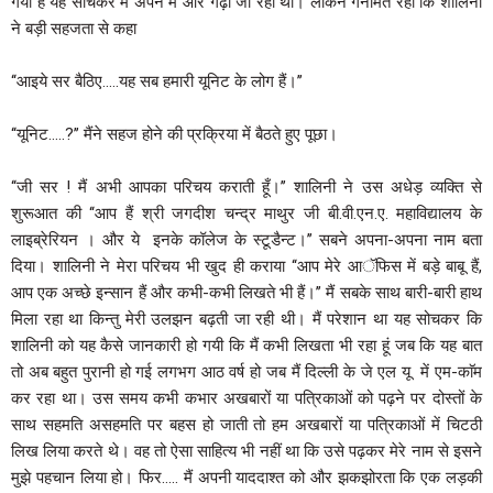
गयी है यह सोचकर मैं अपने में और गढ़ा जा रहा था। लेकिन गनीमत रही कि शालिनी
ने बड़ी सहजता से कहा
‘‘आइये सर बैठिए…..यह सब हमारी यूनिट के लोग हैं।’’
‘‘यूनिट…..?’’ मैंने सहज होने की प्रक्रिया में बैठते हुए पूछा।
‘‘जी सर ! मैं अभी आपका परिचय कराती हूँ।’’ शालिनी ने उस अधेड़ व्यक्ति से
शुरूआत की ‘‘आप हैं श्री जगदीश चन्द्र माथुर जी बी.वी.एन.ए. महाविद्यालय के
लाइब्रेरियन । और ये इनके कॉलेज के स्टूडैन्ट।’’ सबने अपना-अपना नाम बता
दिया। शालिनी ने मेरा परिचय भी खुद ही कराया ‘‘आप मेरे आॅफिस में बड़े बाबू हैं,
आप एक अच्छे इन्सान हैं और कभी-कभी लिखते भी हैं।’’ मैं सबके साथ बारी-बारी हाथ
मिला रहा था किन्तु मेरी उलझन बढ़ती जा रही थी। मैं परेशान था यह सोचकर कि
शालिनी को यह कैसे जानकारी हो गयी कि मैं कभी लिखता भी रहा हूं जब कि यह बात
तो अब बहुत पुरानी हो गई लगभग आठ वर्ष हो जब मैं दिल्ली के जे एल यू में एम-काॅम
कर रहा था। उस समय कभी कभार अखबारों या पत्रिकाओं को पढ़ने पर दोस्तों के
साथ सहमति असहमति पर बहस हो जाती तो हम अखबारों या पत्रिकाओं में चिटठी
लिख लिया करते थे। वह तो ऐसा साहित्य भी नहीं था कि उसे पढ़कर मेरे नाम से इसने
मुझे पहचान लिया हो। फिर….. मैं अपनी याददाश्त को और झकझोरता कि एक लड़की