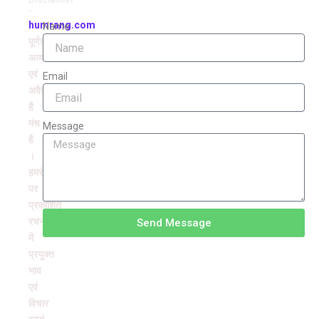
-
humrang.com
Name
पूर्णतः
अव्यवसायिक
एवं
Email
अवैतनिक
है
मंच
Message
है
।
हमरंग
पर
प्रकाशित
रचनाओं
Send Message
में
प्रयुक्त
भाव
एवं
विचार