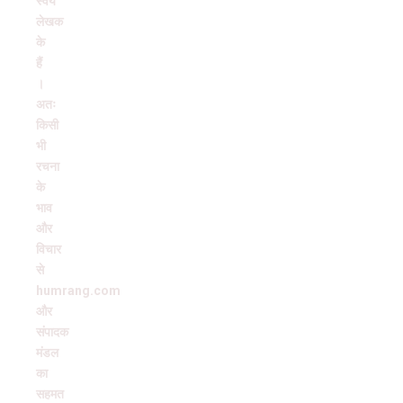
स्वयं
लेखक
के
हैं
।
अतः
किसी
भी
रचना
के
भाव
और
विचार
से
humrang.com
और
संपादक
मंडल
का
सहमत