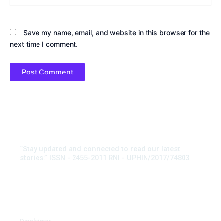
Save my name, email, and website in this browser for the
next time I comment.
“Stay updated and connected to read our latest
stories.” ISSN - 2455-2011 RNI - UPHIN/2017/74803
Disclaimer