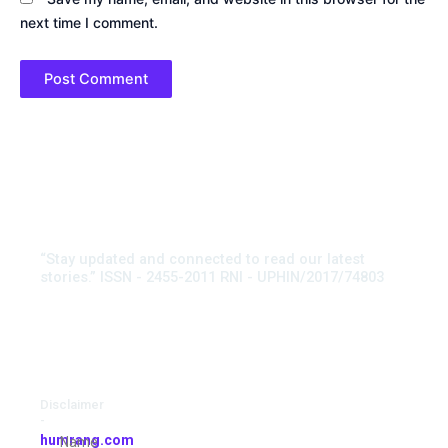
next time I comment.
“Stay updated and connected to read our latest
stories.” ISSN - 2455-2011 RNI - UPHIN/2017/74803
Disclaimer
-
humrang.com
Name