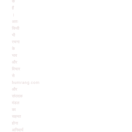
के
हैं
।
अतः
किसी
भी
रचना
के
भाव
और
विचार
से
humrang.com
और
संपादक
मंडल
का
सहमत
होना
अनिवार्य