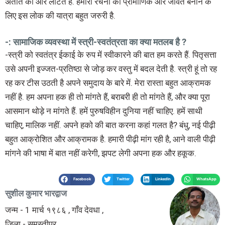
अतीत की ओर लौटते हैं. हमारी रचना को प्रामाणिक और जीवंत बनाने के
लिए इस लोक की यात्रा बहुत जरुरी है.
-: सामाजिक व्यवस्था में स्त्री-स्वतंत्रता का क्या मतलब है ?
-स्त्री को स्वतंत्र ईकाई के रुप में स्वीकारने की बात हम करते हैं. पितृसत्ता
उसे अपनी इज्जत-प्रतिष्ठा से जोड़ कर वस्तु में बदल देती है. स्त्री हूं तो रह
रह कर टीस उठती है अपने समुदाय के बारे में. मेरा रास्ता बहुत आक्रामक
नहीं है. हम अपना हक ही तो मांगते हैं, बराबरी ही तो मांगते हैं, और क्या पूरा
आसमान थोड़े न मांगते हैं. हमें पुरुषविहीन दुनिया नहीं चाहिए. हमें साथी
चाहिए, मालिक नहीं. अपने हको की बात करना कहां गलत है? बंधु, नई पीढ़ी
बहुत आक्रोशित और आक्रामक है. हमारी पीढ़ी मांग रही है, आने वाली पीढ़ी
मांगने की भाषा में बात नहीं करेगी, झपट लेगी अपना हक और हकूक.
Facebook
Twitter
LinkedIn
WhatsApp
सुशील कुमार भारद्वाज
जन्म - 1 मार्च १९८६ , गाँव देवधा ,
जिला - समस्तीपुर