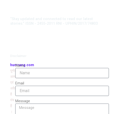
“Stay updated and connected to read our latest
stories.” ISSN - 2455-2011 RNI - UPHIN/2017/74803
Disclaimer
-
humrang.com
Name
पूर्णतः
अव्यवसायिक
एवं
Email
अवैतनिक
है
मंच
Message
है
।