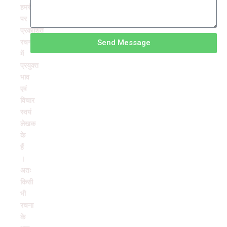
हमरंग
पर
प्रकाशित
रचनाओं
Send Message
में
प्रयुक्त
भाव
एवं
विचार
स्वयं
लेखक
के
हैं
।
अतः
किसी
भी
रचना
के