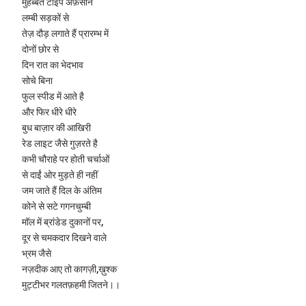
मुहब्बत टाइप अफ़साने
लम्बी सड़कों से
तेज़ दौड़ लगाते हैं प्रारम्भ में
दोनों छोर से
दिन रात का भेदभाव
सोचे बिना
फुल स्पीड में आते है
और फिर धीरे धीरे
बुध बाज़ार की आखिरी
रेड लाइट जैसे गुज़रते है
कभी चौराहे पर होती चर्चाओं
से दाईं ओर मुड़ते ही नहीं
जम जाते हैं दिल के अंतिम
कोने से सटे गगनचुम्बी
मॉल में ब्रांडेड दुकानों पर,
दूर से चमकदार दिखने वाले
भ्रम जैसे
नज़दीक आए तो कागज़ी,ख़ुश्क
मुट्टीभर गलतफ़हमी जितने।।