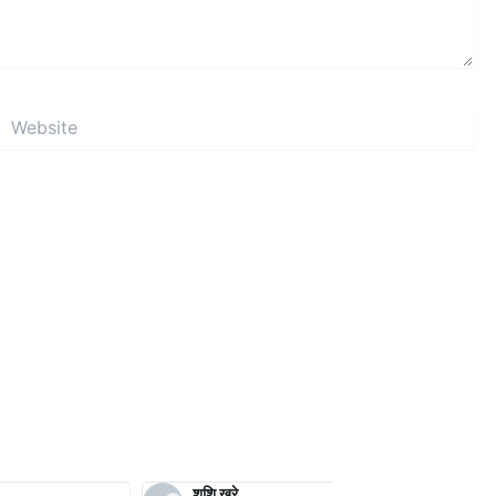
Website
शशि खरे
अनवर सुहैल