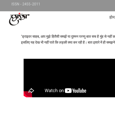
Skip
TKjNCP4frpJsub1QbSYMGphQaujBY6Of8-pr1kL7kJQ
ISSN - 2455-2011
to
conte
होम
‘ड्राइवर साहब, आप मुझे हितैशी समझें या दुश्मन परन्तु बात सच है मुंह से 
इसलिए यह देख भी नहीं पाते कि लड़की क्या कर रही है। बात इशारे में ही समझन