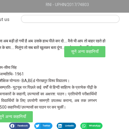
RNI - UPHIN/2017/74803
Search
t us
ला अब बड़ी हो गयी है अब उसके हाथ पीले कर दो…. वैसे भी आप तो बाहर रहते हो
 के बाप…. मिलूंगा तो सब बातें खुलकर बता दूंगा…. आगे आपकी मर्जी।”
सुनें अन्य कहानियाँ
ाम-सीमा सिंह
जन्मतिथि- 1961
शैक्षिक योग्यता- BA,BEd गोरखपुर विश्व विद्यालय।
म्प्रति- यूट्यूब पर पिछले कई वर्षों से हिन्दी साहित्य के प्रत्येक पीढ़ी के
चनाकारों के कहानी, उपन्यासों का अक्षरश: पाठन। प्रतियोगी परीक्षार्थियों
 विद्यार्थियों के लिए उपयोगी सामग्री उपलब्ध कराना, अब तक लगभग
500 कहानियों/उपन्यासों का पाठन पर कर चुकीं।
ुनें अन्य कहानियाँ
Facebook
Twitter
LinkedIn
WhatsApp