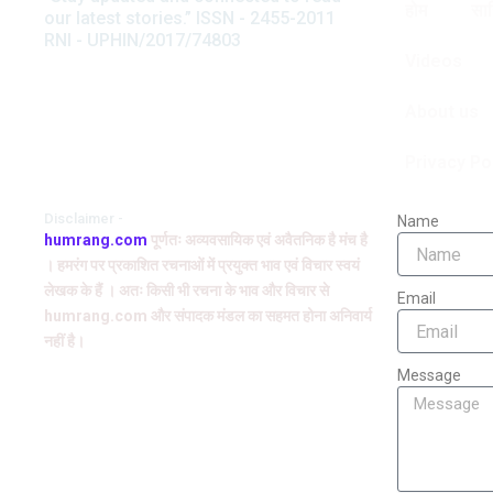
होम
साह
our latest stories.” ISSN - 2455-2011
टिप्पणी
RNI - UPHIN/2017/74803
स्त्री जीवन की त्रासद आपदा यानी चरि
Videos
मदार की इस कहानी में बड़ी रवानी है और
About us
Privacy Po
Disclaimer -
Name
humrang.com
पूर्णतः अव्यवसायिक एवं अवैतनिक है मंच है
। हमरंग पर प्रकाशित रचनाओं में प्रयुक्त भाव एवं विचार स्वयं
लेखक के हैं । अतः किसी भी रचना के भाव और विचार से
Email
humrang.com और संपादक मंडल का सहमत होना अनिवार्य
नहीं है।
Message