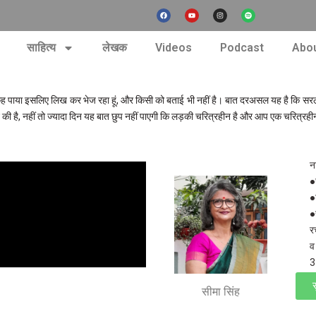
F
Y
I
S
a
o
n
p
c
u
s
o
e
t
t
t
b
u
a
i
nt
o
b
g
f
साहित्य
लेखक
Videos
Podcast
Abou
o
e
r
y
k
a
m
नहीं कह पाया इसलिए लिख कर भेज रहा हूं, और किसी को बताई भी नहीं है। बात दरअसल यह है कि सर
े की है, नहीं तो ज्यादा दिन यह बात छुप नहीं पाएगी कि लड़की चरित्रहीन है और आप एक चरित्रहीन
न
●
●
●स
र
व
3
स
सीमा सिंह