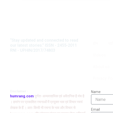
“Stay updated and connected to read
अनवर सुहैल
होम
साह
our latest stories.” ISSN - 2455-2011
टिप्पणी
RNI - UPHIN/2017/74803
स्त्री जीवन की त्रासद आपदा यानी चरि
Videos
मदार की इस कहानी में बड़ी रवानी है और
About us
Privacy Po
Disclaimer -
Name
humrang.com
पूर्णतः अव्यवसायिक एवं अवैतनिक है मंच है
। हमरंग पर प्रकाशित रचनाओं में प्रयुक्त भाव एवं विचार स्वयं
लेखक के हैं । अतः किसी भी रचना के भाव और विचार से
Email