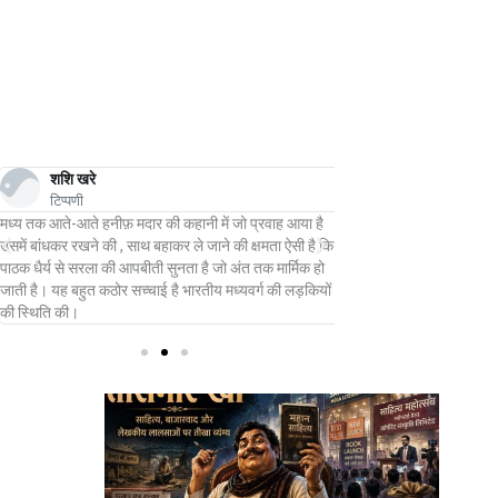
शशि खरे
अनवर सुहैल
टिप्पणी
टिप्पणी
मध्य तक आते-आते हनीफ़ मदार की कहानी में जो प्रवाह आया है
स्त्री जीवन की त्रासद आपद
समें बांधकर रखने की , साथ बहाकर ले जाने की क्षमता ऐसी है कि
मदार की इस कहानी में बड़ी 
ाठक धैर्य से सरला की आपबीती सुनता है जो अंत तक मार्मिक हो
ाती है। यह बहुत कठोर सच्चाई है भारतीय मध्यवर्ग की लड़कियों
की स्थिति की।