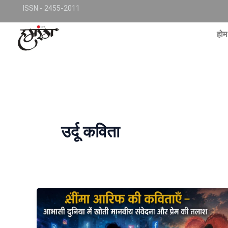
Skip
TKjNCP4frpJsub1QbSYMGphQaujBY6Of8-pr1kL7kJQ
ISSN - 2455-2011
to
conte
होम
उर्दू कविता