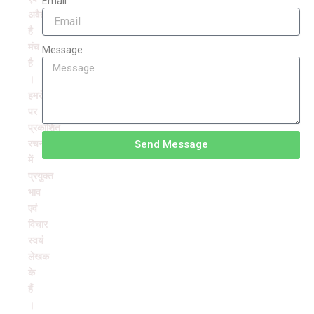
Email
अवैतनिक
है
मंच
Message
है
।
हमरंग
पर
प्रकाशित
रचनाओं
Send Message
में
प्रयुक्त
भाव
एवं
विचार
स्वयं
लेखक
के
हैं
।