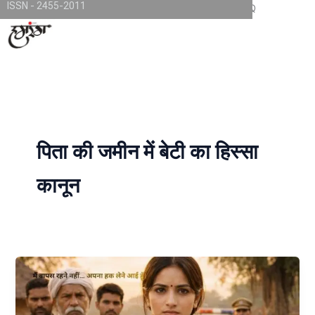
ISSN - 2455-2011
Skip
TKjNCP4frpJsub1QbSYMGphQaujBY6Of8-pr1kL7kJQ
to
content
पिता की जमीन में बेटी का हिस्सा
कानून