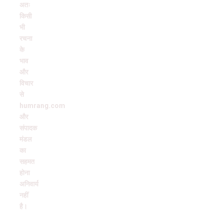
अतः
किसी
भी
रचना
के
भाव
और
विचार
से
humrang.com
और
संपादक
मंडल
का
सहमत
होना
अनिवार्य
नहीं
है।