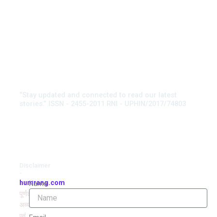
“Stay updated and connected to read our latest
stories.” ISSN - 2455-2011 RNI - UPHIN/2017/74803
Disclaimer
-
humrang.com
Name
पूर्णतः
अव्यवसायिक
एवं