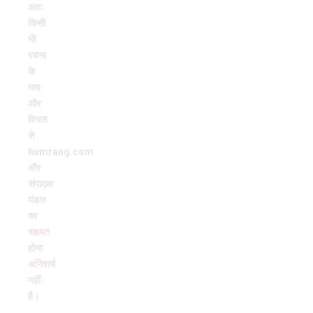
अतः
किसी
भी
रचना
के
भाव
और
विचार
से
humrang.com
और
संपादक
मंडल
का
सहमत
होना
अनिवार्य
नहीं
है।