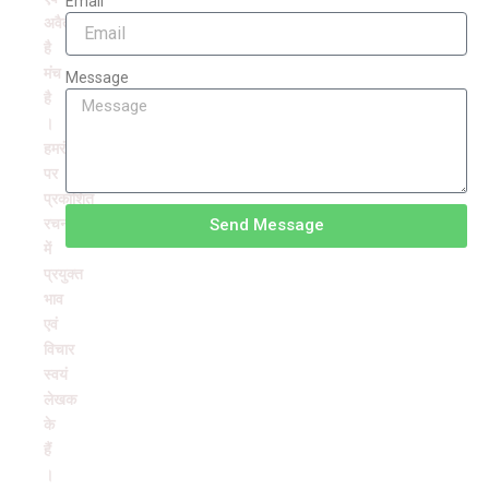
Email
अवैतनिक
है
मंच
Message
है
।
हमरंग
पर
प्रकाशित
रचनाओं
Send Message
में
प्रयुक्त
भाव
एवं
विचार
स्वयं
लेखक
के
हैं
।