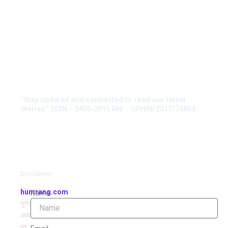
“Stay updated and connected to read our latest
stories.” ISSN - 2455-2011 RNI - UPHIN/2017/74803
Disclaimer
-
humrang.com
Name
पूर्णतः
अव्यवसायिक
एवं