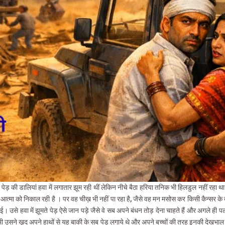
ेड़ की डालियां हवा में लगातार झूम रही थीं लेकिन नीचे बैठा हरिया तनिक भी हिलडुल नहीं रहा था
आत्मा को निकाल रही है । पर वह चीख़ भी नहीं पा रहा है, जैसे वह मन मसोस कर किसी कैन्सर के दर
। उसे हवा में झूमते पेड़ ऐसे जान पड़े जैसे वे सब अपने बंधन तोड़ देना चाहते हैं और अगले ही पल
 तभी उसने ख़़ुद अपने हाथों से यह बाकी के सब पेड़ लगाये थे और अपने बच्चों की तरह इनकी दे