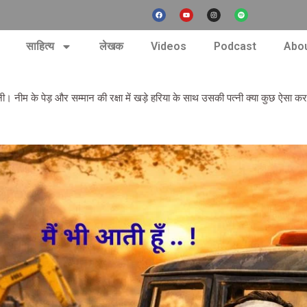
F
Y
I
S
a
o
n
p
c
u
s
o
e
t
t
t
b
u
a
i
nt
o
b
g
f
साहित्य
लेखक
Videos
Podcast
Abou
o
e
r
y
k
a
m
 नीम के पेड़ और सम्मान की रक्षा में खड़े हरिया के साथ उसकी पत्नी क्या कुछ ऐसा करत