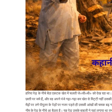
हरिया पेड़ के नीचे बैठा एकटक खेत में चलती जे०सी०बी० को देख रहा था। प
छाती पर जमे हैं, और वह अपने पंजे गढ़ा-गढ़ा कर खेत से मिट्टी नहीं उसकी 
मेंढ़ों पर लगे पॅापूलर के पेड़ों पर नजर पड़ते ही उसकी आंखों की चमक बढ़ गई
नीम के पेड़ के नीचे आ बैठता है। यह पेड़ उसके बाबूजी ने यहां लगाया था