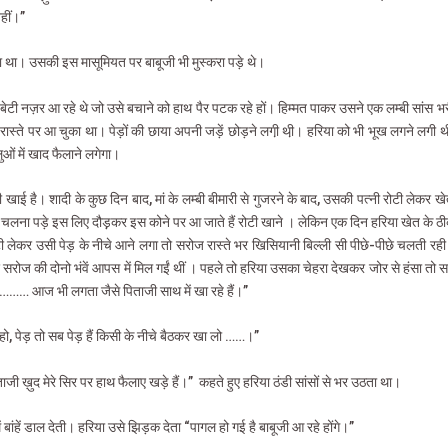
नहीं।”
दिया था। उसकी इस मासूमियत पर बाबूजी भी मुस्करा पड़े थे।
बेटा-बेटी नज़र आ रहे थे जो उसे बचाने को हाथ पैर पटक रहे हों। हिम्मत पाकर उसने एक लम्बी सां
 रास्ते पर आ चुका था। पेड़ों की छाया अपनी जड़ें छोड़ने लगी़ थी़। हरिया को भी भूख लगने लगी थी
ओं में खाद फैलाने लगेगा।
टी खाई है। शादी के कुछ दिन बाद, मां के लम्बी बीमारी से गुजरने के बाद, उसकी पत्नी रोटी लेक
न चलना पड़े इस लिए दौड़़कर इस कोने पर आ जाते हैं रोटी खाने । लेकिन एक दिन हरिया खेत के ठ
ी लेकर उसी पेड़ के नीचे आने लगा तो सरोज रास्ते भर खिसियानी बिल्ली सी पीछे-पीछे चलती रही। 
ए सरोज की दोनो भंवें आपस में मिल गईं थीं । पहले तो हरिया उसका चेहरा देखकर जोर से हंसा तो 
थे……… आज भी लगता जैसे पिताजी साथ में खा रहे हैं।”
ते हो, पेड़ तो सब पेड़ हैं किसी के नीचे बैठकर खा लो ……।”
ताजी ख़ुद मेरे सिर पर हाथ फैलाए खड़े हैं।”
कहते हुए हरिया ठंडी सांसों से भर उठता था।
ें बांहें डाल देती। हरिया उसे झिड़क देता “पागल हो गई है बाबूजी आ रहे होंगे।”