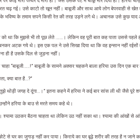
सिर पर कोई भारी पत्थर दे मारा हो। जैसे उसके पेट में चाकू मार दिया हो। हरिया
चढ़ गई। उसे काटो तो खून नहीं। बाबूजी और साथ आये लोग बेपरवाही से खेत में घूमन
 उसके भविष्य के तमाम सपने किसी रेत की तरह उड़ने लगे थे। अचानक उसे कुछ या
ो था कि मुझसे भी तो पूछ लेते …….। लेकिन वह पूरी बात कह पाता उससे पहले ही
 गांठ बनकर अटक गये थे। इस एक पल ने उसे सिखा दिया था कि वह इन्सान नहीं रईस
ा ही है उसके दिल से जुड़ना नहीं।
ा चाहा “बाबूजी……!” बाबूजी के सामने अक्सर चहकने बाला हरिया उस दिन एक बार म
बता, क्या बात है…?’’
तुझे थोड़ी जगह दे दूंगा…।” इतना कहने में हरिया ने कई बार सांस ली थी जैसे पूर
न्होंने हरिया के बाउ से मरते समय कहे थे।
 थे। श्यामा उठकर बैठना चाहता था लेकिन उठ नहीं सका था। श्यामा की आंखों से आंसू
ोटे से घर का जुगाड़ नहीं कर पाया। किराये का घर बूढ़े शरीर की तरह है न जाने क