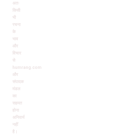
अतः
किसी
भी
रचना
के
भाव
और
विचार
से
humrang.com
और
संपादक
मंडल
का
सहमत
होना
अनिवार्य
नहीं
है।