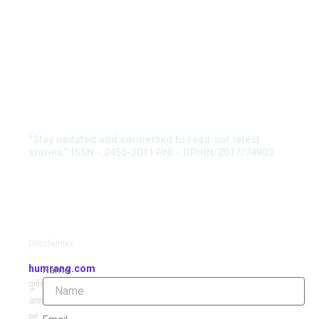
“Stay updated and connected to read our latest
stories.” ISSN - 2455-2011 RNI - UPHIN/2017/74803
Disclaimer
-
humrang.com
Name
पूर्णतः
अव्यवसायिक
एवं