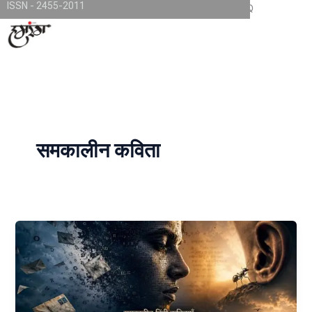
ISSN - 2455-2011
Skip
TKjNCP4frpJsub1QbSYMGphQaujBY6Of8-pr1kL7kJQ
to
content
समकालीन कविता