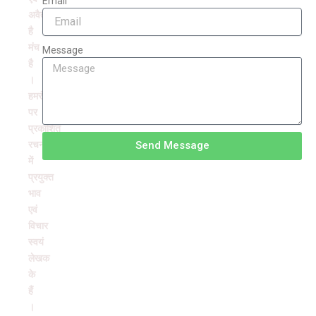
Email
अवैतनिक
है
मंच
Message
है
।
हमरंग
पर
प्रकाशित
रचनाओं
Send Message
में
प्रयुक्त
भाव
एवं
विचार
स्वयं
लेखक
के
हैं
।