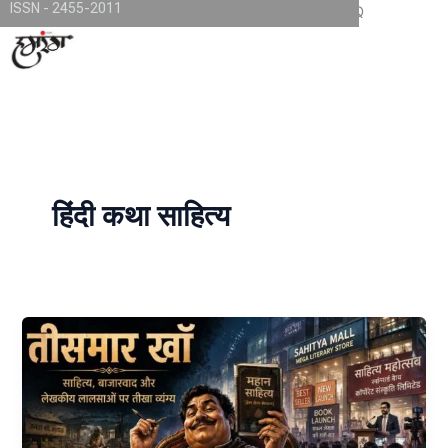
ISSN - 2455-2011
Skip
TKjNCP4frpJsub1QbSYMGphQaujBY6Of8-pr1kL7kJQ
to
content
हिंदी कथा साहित्य