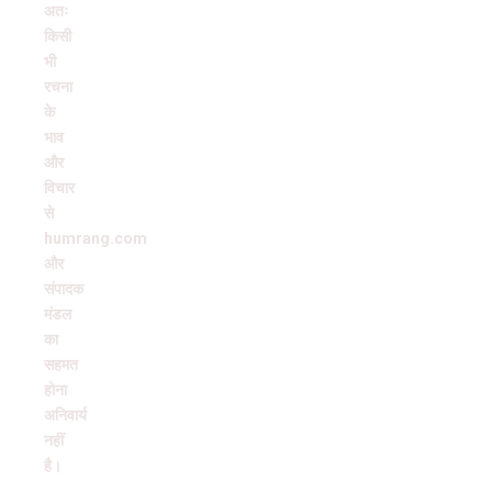
अतः
किसी
भी
रचना
के
भाव
और
विचार
से
humrang.com
और
संपादक
मंडल
का
सहमत
होना
अनिवार्य
नहीं
है।