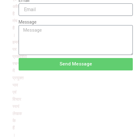
Email
अवैतनिक
है
मंच
Message
है
।
हमरंग
पर
प्रकाशित
रचनाओं
Send Message
में
प्रयुक्त
भाव
एवं
विचार
स्वयं
लेखक
के
हैं
।