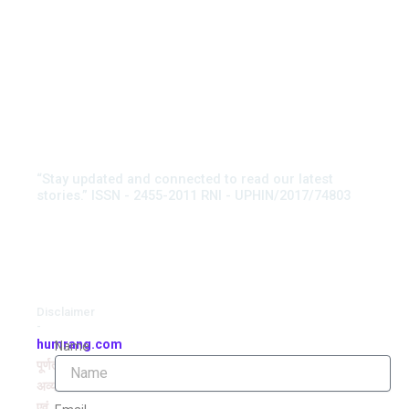
“Stay updated and connected to read our latest
stories.” ISSN - 2455-2011 RNI - UPHIN/2017/74803
Disclaimer
-
humrang.com
Name
पूर्णतः
अव्यवसायिक
एवं