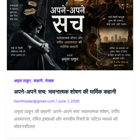
,
,
अमृता ठाकुर
कहानी
लेखक
अपने-अपने सच: भावनात्मक शोषण की मार्मिक कहानी
hanifmadar@gmail.com
/
June 1, 2026
अमृता ठाकुर की कहानी ‘अपने-अपने सच’ भावनात्मक शोषण, वर्गीय
असमानता, दमित इच्छाओं और मानवीय रिश्तों के जटिल यथार्थ को
संवेदनशीलता