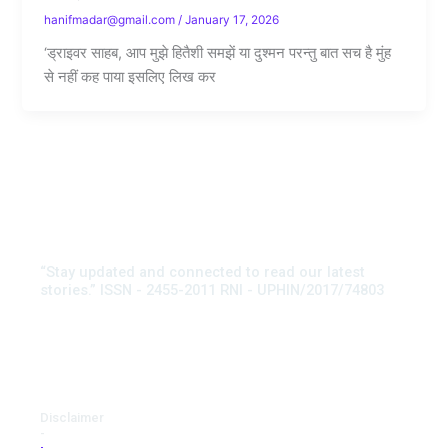
hanifmadar@gmail.com
/
January 17, 2026
‘ड्राइवर साहब, आप मुझे हितैशी समझें या दुश्मन परन्तु बात सच है मुंह
से नहीं कह पाया इसलिए लिख कर
“Stay updated and connected to read our latest
stories.” ISSN - 2455-2011 RNI - UPHIN/2017/74803
Disclaimer
-