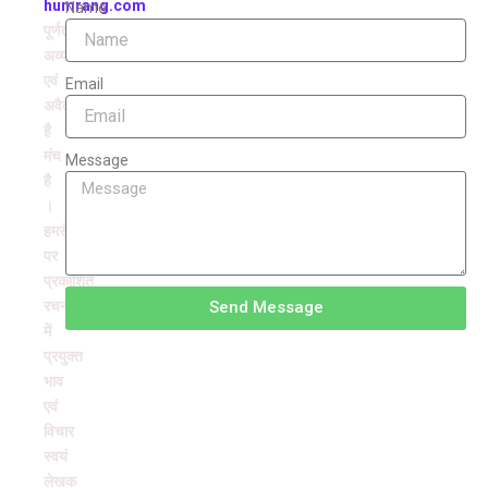
humrang.com
Name
पूर्णतः
अव्यवसायिक
एवं
Email
अवैतनिक
है
मंच
Message
है
।
हमरंग
पर
प्रकाशित
रचनाओं
Send Message
में
प्रयुक्त
भाव
एवं
विचार
स्वयं
लेखक