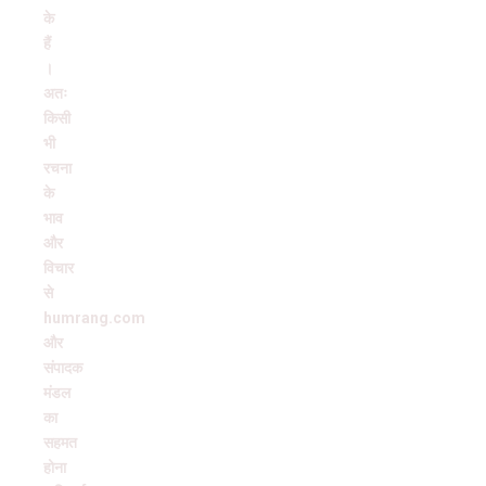
के
हैं
।
अतः
किसी
भी
रचना
के
भाव
और
विचार
से
humrang.com
और
संपादक
मंडल
का
सहमत
होना