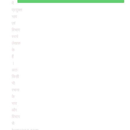
में
प्रयुक्त
भाव
एवं
विचार
स्वयं
लेखक
के
हैं
।
अतः
किसी
भी
रचना
के
भाव
और
विचार
से