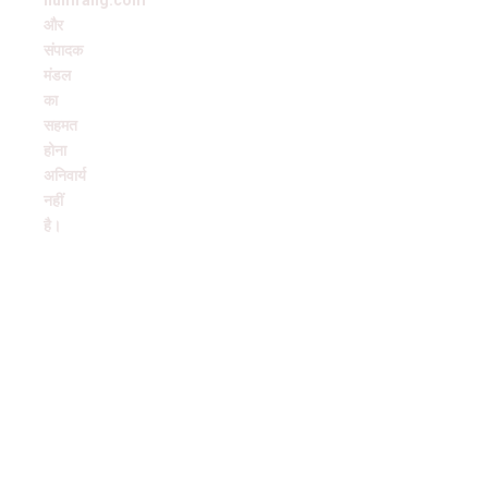
humrang.com
और
संपादक
मंडल
का
सहमत
होना
अनिवार्य
नहीं
है।