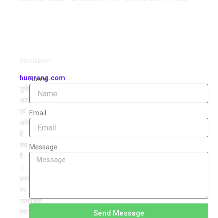
Disclaimer
-
humrang.com
Name
पूर्णतः
अव्यवसायिक
एवं
Email
अवैतनिक
है
मंच
Message
है
।
हमरंग
पर
प्रकाशित
रचनाओं
Send Message