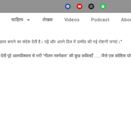
F
Y
I
S
a
o
n
p
c
u
s
o
e
t
t
t
b
u
a
i
nt
o
b
g
f
साहित्य
लेखक
Videos
Podcast
Abou
o
e
r
y
k
a
m
तर बनाने का संदेश देती है। पढ़ें और अपने दिल में उम्मीद की नई रोशनी जगाएं।”
 देती पूरे आत्मविश्वास से भरी ‘नीलम स्वर्णकार’ की कुछ कविताएँ ……जैसे एक कोशिश घ