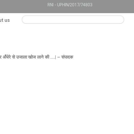
RNI - UPHIN/2017/74803
Search
t us
ोर अँधेरे से उजाला खोज लाने की ….
|
–
संपादक