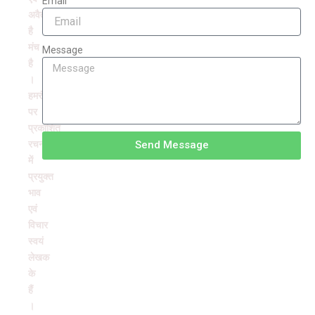
Email
अवैतनिक
है
मंच
Message
है
।
हमरंग
पर
प्रकाशित
रचनाओं
Send Message
में
प्रयुक्त
भाव
एवं
विचार
स्वयं
लेखक
के
हैं
।