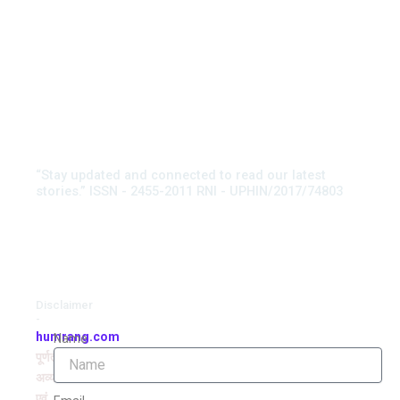
“Stay updated and connected to read our latest
stories.” ISSN - 2455-2011 RNI - UPHIN/2017/74803
Disclaimer
-
humrang.com
Name
पूर्णतः
अव्यवसायिक
एवं