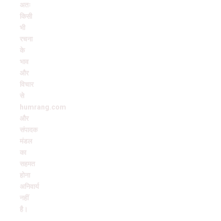
अतः
किसी
भी
रचना
के
भाव
और
विचार
से
humrang.com
और
संपादक
मंडल
का
सहमत
होना
अनिवार्य
नहीं
है।