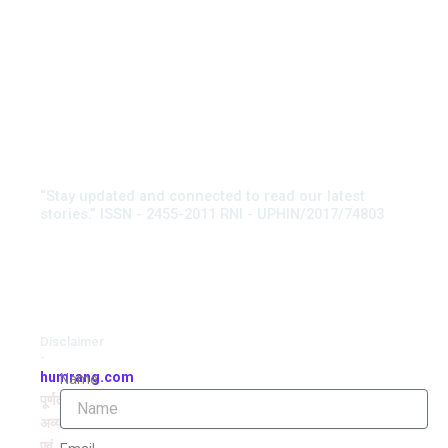
“Stay updated and connected to read our latest
stories.” ISSN - 2455-2011 RNI - UPHIN/2017/74803
Disclaimer
-
humrang.com
Name
पूर्णतः
अव्यवसायिक
एवं