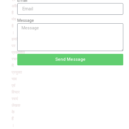
Email
अवैतनिक
है
मंच
Message
है
।
हमरंग
पर
प्रकाशित
रचनाओं
Send Message
में
प्रयुक्त
भाव
एवं
विचार
स्वयं
लेखक
के
हैं
।