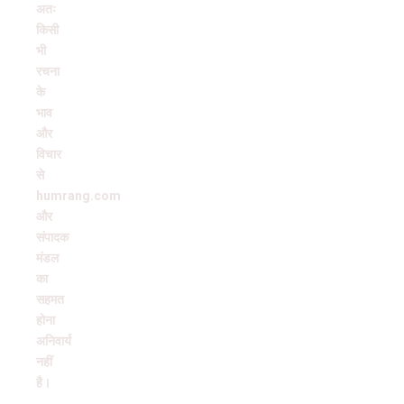
अतः
किसी
भी
रचना
के
भाव
और
विचार
से
humrang.com
और
संपादक
मंडल
का
सहमत
होना
अनिवार्य
नहीं
है।