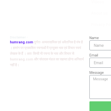
Videos
मदार की इस कहानी में बड़ी रवानी है और
About us
Privacy Po
Disclaimer -
Name
humrang.com
पूर्णतः अव्यवसायिक एवं अवैतनिक है मंच है
। हमरंग पर प्रकाशित रचनाओं में प्रयुक्त भाव एवं विचार स्वयं
लेखक के हैं । अतः किसी भी रचना के भाव और विचार से
Email
humrang.com और संपादक मंडल का सहमत होना अनिवार्य
नहीं है।
Message