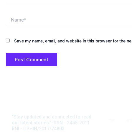
Name*
Save my name, email, and website in this browser for the ne
“Stay updated and connected to read
अनवर सुहैल
होम
साह
our latest stories.” ISSN - 2455-2011
टिप्पणी
RNI - UPHIN/2017/74803
स्त्री जीवन की त्रासद आपदा यानी चरि