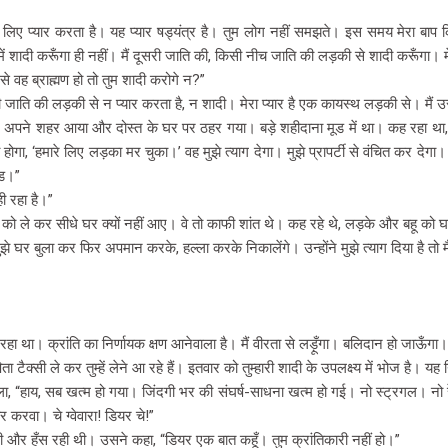
ने के लिए प्यार करता है। यह प्यार षड्यंत्र है। तुम लोग नहीं समझते। इस समय मेरा बा
 में शादी करूँगा ही नहीं। मैं दूसरी जाति की, किसी नीच जाति की लड़की से शादी करूँगा। म
े वह ब्राह्मण हो तो तुम शादी करोगे न?”
ी जाति की लड़की से न प्यार करता है, न शादी। मेरा प्यार है एक कायस्थ लड़की से। मैं 
 अपने शहर आया और दोस्त के घर पर ठहर गया। बड़े शहीदाना मूड में था। कह रहा था, 
होगा, ‘हमारे लिए लड़का मर चुका।’ वह मुझे त्याग देगा। मुझे प्रापर्टी से वंचित कर दे
ंड।”
ी रहा है।”
ी को ले कर सीधे घर क्यों नहीं आए। वे तो काफी शांत थे। कह रहे थे, लड़के और बहू क
े मुझे घर बुला कर फिर अपमान करके, हल्ला करके निकालेंगे। उन्होंने मुझे त्याग दिया है तो 
हा था। क्रांति का निर्णायक क्षण आनेवाला है। मैं वीरता से लड़ूँगा। बलिदान हो जाऊँगा।
क्सी ले कर तुम्हें लेने आ रहे हैं। इतवार को तुम्हारी शादी के उपलक्ष्य में भोज है। यह 
, “हाय, सब खत्म हो गया। जिंदगी भर की संघर्ष-साधना खत्म हो गई। नो स्ट्रगल। नो रेवोल
कार करवा। चे ग्वेवारा! डियर चे!”
थी और हँस रही थी। उसने कहा, “डियर एक बात कहूँ। तुम क्रांतिकारी नहीं हो।”