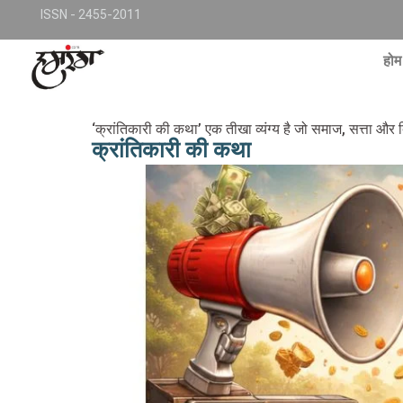
Skip
TKjNCP4frpJsub1QbSYMGphQaujBY6Of8-pr1kL7kJQ
ISSN - 2455-2011
to
conte
होम
‘क्रांतिकारी की कथा’ एक तीखा व्यंग्य है जो समाज, सत्ता
क्रांतिकारी की कथा