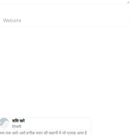
Website
शशि खरे
अनवर सुहैल
टिप्पणी
टिप्पणी
मध्य तक आते-आते हनीफ़ मदार की कहानी में जो प्रवाह आया है
स्त्री जीवन की त्रासद आपद