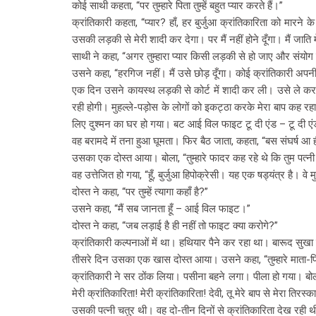
कोई साथी कहता, “पर तुम्हारे पिता तुम्हें बहुत प्यार करते हैं।”
क्रांतिकारी कहता, “प्यार? हाँ, हर बुर्जुआ क्रांतिकारिता को मार
उसकी लड़की से मेरी शादी कर देगा। पर मैं नहीं होने दूँगा। मैं जाति
साथी ने कहा, “अगर तुम्हारा प्यार किसी लड़की से हो जाए और संयोग स
उसने कहा, “हरगिज नहीं। मैं उसे छोड़ दूँगा। कोई क्रांतिकारी अपन
एक दिन उसने कायस्थ लड़की से कोर्ट में शादी कर ली। उसे ले कर
रही होगी। मुहल्ले-पड़ोस के लोगों को इकट्ठा करके मेरा बाप कह रहा 
लिए दुश्मन का घर हो गया। बट आई विल फाइट टू दी एंड – टू दी ए
वह बरामदे में तना हुआ घूमता। फिर बैठ जाता, कहता, “बस संघर्ष आ ह
उसका एक दोस्त आया। बोला, “तुम्हारे फादर कह रहे थे कि तुम पत्न
वह उत्तेजित हो गया, “हूँ, बुर्जुआ हिपोक्रेसी। यह एक षड्यंत्र है। व
दोस्त ने कहा, “पर तुम्हें त्यागा कहाँ है?”
उसने कहा, “मैं सब जानता हूँ – आई विल फाइट।”
दोस्त ने कहा, “जब लड़ाई है ही नहीं तो फाइट क्या करोगे?”
क्रांतिकारी कल्पनाओं में था। हथियार पैने कर रहा था। बारूद सुखा र
तीसरे दिन उसका एक खास दोस्त आया। उसने कहा, “तुम्हारे माता-पिता टै
क्रांतिकारी ने सर ठोंक लिया। पसीना बहने लगा। पीला हो गया। बोला
मेरी क्रांतिकारिता! मेरी क्रांतिकारिता! देवी, तू मेरे बाप से मेरा तिरस्
उसकी पत्नी चतुर थी। वह दो-तीन दिनों से क्रांतिकारिता देख रही 