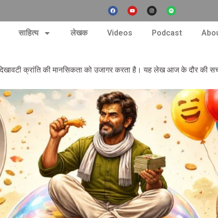
F
Y
I
S
a
o
n
p
c
u
s
o
e
t
t
t
b
u
a
i
nt
o
b
g
f
साहित्य
लेखक
Videos
Podcast
Abou
o
e
r
y
k
a
m
 और दिखावटी क्रांति की मानसिकता को उजागर करता है। यह लेख आज के दौर की स