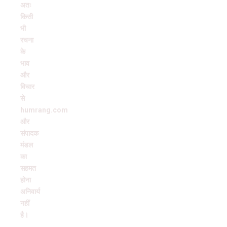
अतः
किसी
भी
रचना
के
भाव
और
विचार
से
humrang.com
और
संपादक
मंडल
का
सहमत
होना
अनिवार्य
नहीं
है।