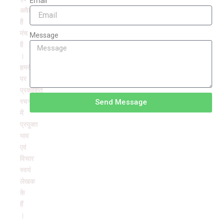
Email
अवैतनिक
है
मंच
Message
है
।
हमरंग
पर
प्रकाशित
रचनाओं
Send Message
में
प्रयुक्त
भाव
एवं
विचार
स्वयं
लेखक
के
हैं
।