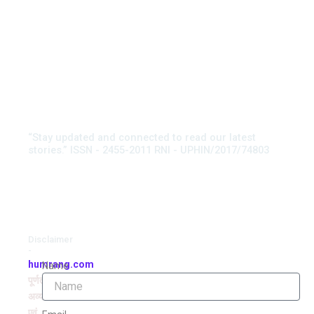
“Stay updated and connected to read our latest
stories.” ISSN - 2455-2011 RNI - UPHIN/2017/74803
Disclaimer
-
humrang.com
Name
पूर्णतः
अव्यवसायिक
एवं