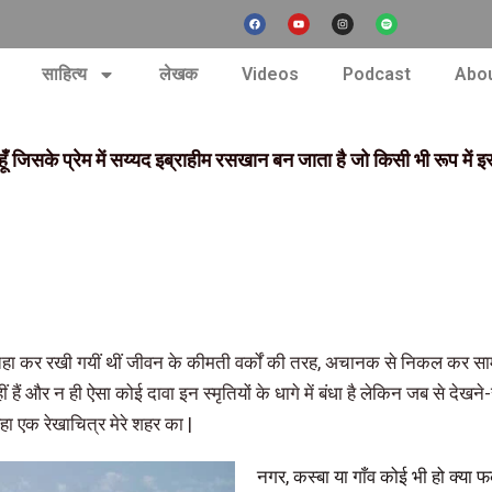
F
Y
I
S
a
o
n
p
c
u
s
o
e
t
t
t
b
u
a
i
nt
o
b
g
f
साहित्य
लेखक
Videos
Podcast
Abou
o
e
r
y
k
a
m
ा हूँ जिसके प्रेम में सय्यद इब्राहीम रसखान बन जाता है जो किसी भी रूप में
ो तहा कर रखी गयीं थीं जीवन के कीमती वर्कों की तरह, अचानक से निकल कर सा
एं नहीं हैं और न ही ऐसा कोई दावा इन स्मृतियों के धागे में बंधा है लेकिन जब स
हा एक रेखाचित्र मेरे शहर का |
नगर, कस्बा या गाँव कोई भी हो क्या फर