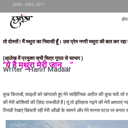
Skip
TKjNCP4frpJsub1QbSYMGphQaujBY6Of8-pr1kL7kJQ
ISSN - 2455-2011
to
conte
होम
तो दोस्तों ! मैं मथुरा का निवासी हूँ। उस प्रेम नगरी मथुरा की बात कर रह
(आलेख में प्रयुक्त सभी चित्र गूगल से साभार )
"ये है मथुरा मेरी जान....”
Writer - Hanif Madaar
कुछ किताबों, फाइलों को खंगालते हुए मेरे साहित्यिक अतीत की कुछ यादें ज
की मेरी कोशिशों की ज़िंदा तफसीलें हैं | यूं तो इतिहास गढ़ने की मेरी क्षमता
तिरछी रेखाएं खिंचती रहीं मेरी आँखों के सामने और मेरे मानस पटल पर बनता र