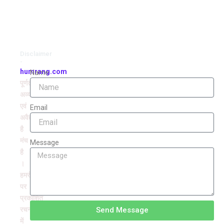
Disclaimer
-
humrang.com
Name
पूर्णतः
अव्यवसायिक
एवं
Email
अवैतनिक
है
मंच
Message
है
।
हमरंग
पर
प्रकाशित
रचनाओं
Send Message
में