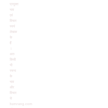
प्रयुक्त
भाव
एवं
विचार
स्वयं
लेखक
के
हैं
।
अतः
किसी
भी
रचना
के
भाव
और
विचार
से
humrang.com