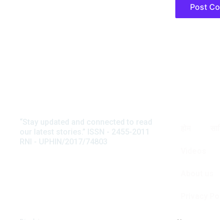
“Stay updated and connected to read
अनवर सुहैल
होम
साह
our latest stories.” ISSN - 2455-2011
टिप्पणी
RNI - UPHIN/2017/74803
स्त्री जीवन की त्रासद आपदा यानी चरि
Videos
मदार की इस कहानी में बड़ी रवानी है और
About us
Privacy Po