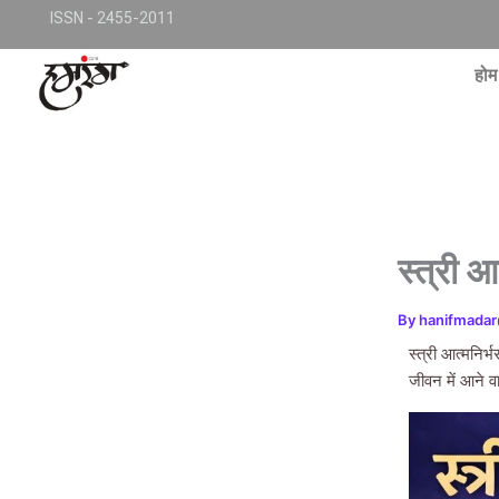
Skip
TKjNCP4frpJsub1QbSYMGphQaujBY6Of8-pr1kL7kJQ
ISSN - 2455-2011
to
conte
होम
स्त्री आत
By
hanifmada
स्त्री आत्मनिर्
जीवन में आने 