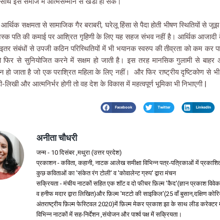
व के साथ इस समाज में आत्मसम्मान से खडी हो सके।
आर्थिक सक्षमता से सामाजिक गैर बराबरी, घरेलू हिंसा से पैदा होती भीषण स्थितियों से जूझ प
स्क पति की कमाई पर आश्रित गृहिणी के लिए यह सहज संभव नहीं है। आर्थिक आजादी 
े इतर संबंधों से उपजी कठिन परिस्थितियों में भी भयानक स्वरुप की तीव्रता को कम कर 
फिर से सुनियोजित करने में सक्षम हो जाती है। इस तरह मानसिक गुलामी से बाह
न हो जाता है जो एक पराश्रित महिला के लिए नहीं। और फिर राष्ट्रीय दृष्टिकोण से 
लिखी और आत्मनिर्भर होगी तो वह देश के विकास में महत्वपूर्ण भूमिका भी निभाएगी |
Facebook
Twitter
LinkedIn
अनीता चौधरी
जन्म - 10 दिसंबर ,मथुरा (उत्तर प्रदेश)
प्रकाशन - कविता, कहानी, नाटक आलेख समीक्षा विभिन्न पत्र-पत्रिकाओं में प्रकाशित
कुछ कविताओं का 'संकेत रंग टोली' व 'कोवालेन्ट ग्रुप' द्वारा मंचन
सक्रियता - मंचीय नाटकों सहित एक शॉट व दो फीचर फ़िल्म 'कैद'(ज्ञान प्रकाश विवे
व हनीफ मदार द्वारा लिखित)और फ़िल्म 'मटटो की साइकिल'(25 वाँ बुसान,दक्षिण कोरि
अंतराष्ट्रीय फ़िल्म फेस्टिवल 2020)में फ़िल्म मेकर प्रकाश झा के साथ लीड करेक्टर 
विभिन्न नाटकों में सह-निर्देशन ,संयोजन और पार्श्व पक्ष में सक्रियता।