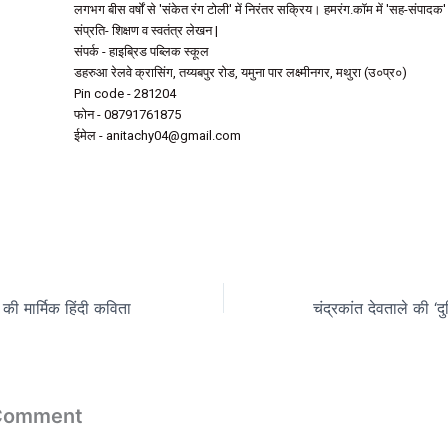
लगभग बीस वर्षों से 'संकेत रंग टोली' में निरंतर सक्रिय। हमरंग.कॉम में 'सह-संपादक'
संप्रति- शिक्षण व स्वतंत्र लेखन |
संपर्क - हाइब्रिड पब्लिक स्कूल
डहरुआ रेलवे क्रासिंग, तय्यबपुर रोड, यमुना पार लक्ष्मीनगर, मथुरा (उ०प्र०)
Pin code - 281204
फोन - 08791761875
ईमेल - anitachy04@gmail.com
ख की मार्मिक हिंदी कविता
 Comment