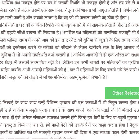
े आर्थिक पक्ष मजबूत होने पर घर में उनकी स्थिति भी मजबूत होती है और तब बड़े से बड़े 
का रहती है बल्कि उसमें एक सामाजिक नेतृत्व की भावना भी जागृत होती है | निर्णय ले
्मेदार मानी जाती है और सबको लगता है कि वह जो भी फैसला करेगी वह ठीक ही होगा |
िर्भर होना घर की आर्थिक स्थिति को मजबूत बनाने में भी सहायक होता है और उसे आत्
ी हड्डी सीधी रखना भी सिखाता है। आर्थिक पक्ष महिलाओं को मानसिक मजबूती भी देता
े ग्लोबल समय में अपने आप को इस इन्टरनेट की दुनिया से जुड़ने के लिए तमाम सारी 
ाओं को इस्तेमाल करने के तरीको को सीखने से लेकर खरीदने तक के लिए आजाद हो
ुनिया में भी अपनी उपस्थिति दर्ज कराती है | आर्थिक आजादी ने ही एक औरत को सक्ष
र क्षेत्र में उसकी सहभागिता बढ़ी है। लेकिन इन सभी जगहों पर महिलाओं का प्रतिश
चाहिए जबकि आधी आबादी महिलाओं की है | घर में महिलाओं के लिए बनाये गये ढेर सारी धा
ीवादी जड़ताओं को तोड़ने में भी आत्मनिर्भरता अहम् भूमिका निभाती है |
Other Releted
ई-लिखाई के साथ-साथ उन्हें विभिन्न प्रकार की दक्ष कलाओं में भी निपुण करना होगा 
ही उन्हें तार्किक मजबूती प्रदान करने के साथ अपनी आगे की पढ़ाई की जिम्मेदारी उठा
ाथ ही ऐसे अनेक संसाधन उपलब्ध कराने होंगे जिन्हें हम बेटों के लिए बा-ख़ुशी मुहय्या करा
 इकट्ठा किये गए धन से, हमें पहले बेटी को उसके पैरों पर खड़ा करना होगा | पैतृक सं
स्त्रियों के आर्थिक पक्ष को मजबूती प्रदान करने की दिशा में एक सार्थक पहल होगी फलस्व