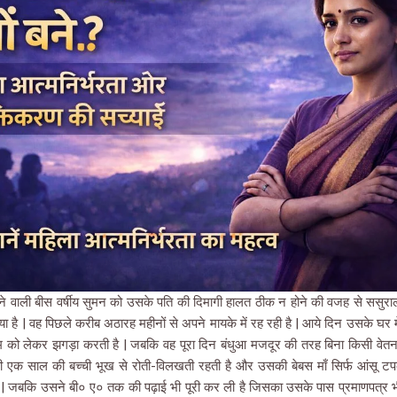
रहने वाली बीस वर्षीय सुमन को उसके पति की दिमागी हालत ठीक न होने की वजह से ससुराल
ा है | वह पिछले करीब अठारह महीनों से अपने मायके में रह रही है | आये दिन उसके घर म
को लेकर झगड़ा करती है | जबकि वह पूरा दिन बंधुआ मजदूर की तरह बिना किसी वेतन 
ी एक साल की बच्ची भूख से रोती-विलखती रहती है और उसकी बेबस माँ सिर्फ आंसू टप
| जबकि उसने बी० ए० तक की पढ़ाई भी पूरी कर ली है जिसका उसके पास प्रमाणपत्र भ