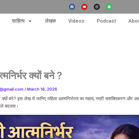
F
Y
I
S
a
o
n
p
c
u
s
o
e
t
t
t
b
u
a
i
nt
o
b
g
f
साहित्य
लेखक
Videos
Podcast
Abou
o
e
r
y
k
a
m
्मनिर्भर क्यों बने ?
r@gmail.com
/
March 16, 2026
भर क्यों बने? इस लेख में जानिए महिला आत्मनिर्भरता का महत्व, स्त्री सशक्तिकरण और आत
वाले बदलाव।