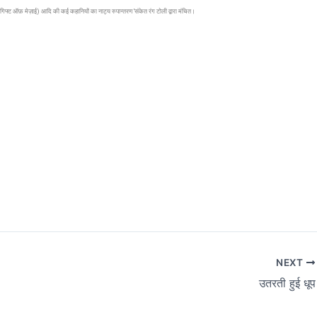
 (गिफ्ट ऑफ़ मेज़ाई) आदि की कई कहानियों का नाट्य रुपान्तरण ‘संकेत रंग टोली द्वारा मंचित।
NEXT
उतरती हुई धूप