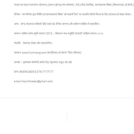
नाटक एवं नाट्य रुपान्तरण- प्रेमचन्द, (कफ़न, ईदगाह, पंच परमेश्वर) मंटो, (टोबा टेकसिंह) ज्ञानप्रकाश विवेक, (शिकारगाह) ओ हेनरी,
सिनेमा- ‘जन सिनेमा द्वारा निर्मित एवं ‘ज्ञानप्रकाश विवेक’ की कहानी ‘कैद’ पर आधारित हिन्दी फिल्म के लिए पटकथा एवं संवाद लेखन।
अन्य- व्यंग्य, यदाकदा कविताऐं ‘डी0 एल0 ए0, दैनिक जागरण, और वर्तमान साहित्य में प्रकाशित।
सम्मान- ‘सविता भार्गव स्मृति सम्मान’ 2013 । विशम्भर नाथ चतुर्वेदी ‘शास्त्री’ साहित्य सम्मान २०१५
संप्रति- स्वतन्त्र लेखन और पत्रकारिता।
संपादन- www.humrang.com वेब पत्रिका, एवं ‘हमरंग’ प्रिंट पत्रिका)
सम्पर्क – कृष्णधाम कॉलोनी, बल्देव रोड़, यमुनापार, मथुरा, उ0 प्र0
फ़ोन- 08439244335, 07417177177
email-hanifmadar@gmail.com