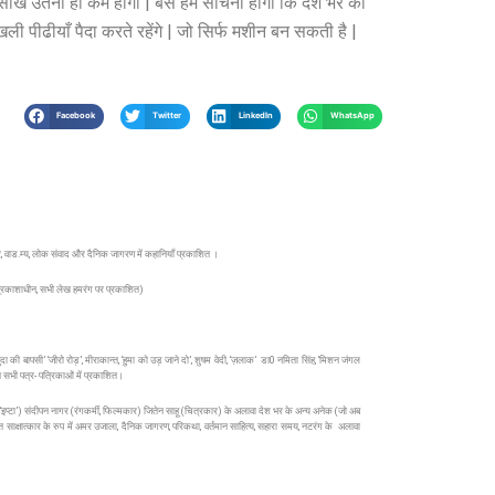
ँ सीखे उतनी ही कम होंगी | बस हमें सोचना होगा कि देश भर की
खली पीढीयाँ पैदा करते रहेंगे | जो सिर्फ मशीन बन सकती है |
Facebook
Twitter
LinkedIn
WhatsApp
तेवर, वाड.म्य, लोक संवाद और दैनिक जागरण में कहानियाँ प्रकाशित ।
ह (प्रकाशाधीन, सभी लेख हमरंग पर प्रकाशित)
 ‘खुदा की बापसी’ ‘जीरो रोड़’, मीराकान्त, ‘हुमा को उड़ जाने दो’, शुषम वेदी, ‘ज़लाक’ डा0 नमिता सिंह, ‘मिशन जंगल
्त सभी पत्र- पत्रिकाओं में प्रकाशित।
िव ‘इप्टा’) संदीपन नागर (रंगकर्मी, फिल्मकार) जितेन साहू (चित्रकार) के अलावा देश भर के अन्य अनेक (जो अब
-चीत साक्षात्कार के रुप में अमर उजाला, दैनिक जागरण, परिकथा, वर्तमान साहित्य, सहारा समय, नटरंग के अलावा