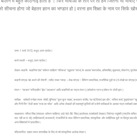
 तो बोलने में बहुत कठिनाई होती है । फिर भाषाओं के तौर पर तो हम जितनी भी भाषाए
ी को सीचना होगा जो बेहतर ज्ञान का भण्डार हो | वरना हम शिक्षा के नाम पर सिर्फ खो
जन्म- 1 मार्च 1972, मथुरा, उत्तर प्रदेश |
कार्य स्थली – मथुरा, उत्तर प्रदेश |
लेखन- कहानी- कहानियां ‘हंस’ ‘वर्तमान साहित्य’ ‘परिकथा’ ‘उद्भावना’ ‘वागर्थ, के अलावा ‘समरलोक, अभिव्यक्ति, सुखनवर, लोकगंगा, युग
कहानी संग्रह- ‘बंद कमरे की रोशनी’ , रसीद नम्बर ग्यारह । लेख संग्रह – विभिन्न सामाजिक, राजनैतिक मुद्दों पर 25 लेखों का संग्र
मंचन – ‘पदचाप’ ‘चरित्रहीन’ ‘ईदा’ ‘उदघाटन’ आदि कहानियों का नाट्य मंचन | (कोवलेन्ट ग्रुप व् संकेत रंग टोली द्वारा )
समीक्षा- सर्वश्री मनोहर श्याम जोशी, ‘बुनियाद’ ‘कुरु-कुरु स्वाहा’, कथाकार संजीव, ‘रह गईं दिशाएं इस और’, नासिरा शर्मा, ‘कुइंयांजान’
और गिनी पिग’ ‘लेडी क्लब’ ‘राजा का चौक’ आदि अनेक लेखकों की महत्वपूर्ण कृतियों की दर्जनों समीक्षाओं के अलावा नाट्य समीक्षाऐं उक
साक्षात्कार- नमिता सिंह (संपादक- वर्तमान साहित्य) डा0 के0 पी0 सिंह (आलोचक, मार्क्सवादी लेखक) जितेन्द्र रघुवंशी (राष्ट्रीय सच
याद नहीं आ पा रहे) साहित्यकारों, कलाकारों, रंगकर्मियों के साथ विभिन्न सामाजिक, सांस्कृतिक और साहित्यिक मुद्दों पर विस्तृत बात
अन्य विषेशांकों में प्रकाशित।
पत्रिकारिता. सहारा समय साप्ताहिक के लिए दो वर्ष सांस्कृतिक आलेख लेखन |