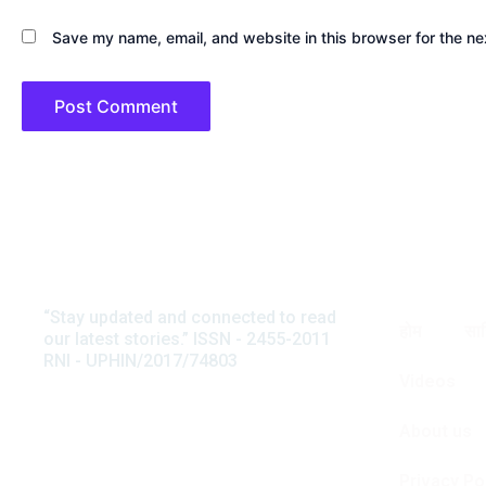
Save my name, email, and website in this browser for the ne
“Stay updated and connected to read
अनवर सुहैल
होम
साह
our latest stories.” ISSN - 2455-2011
टिप्पणी
RNI - UPHIN/2017/74803
स्त्री जीवन की त्रासद आपदा यानी चरि
Videos
मदार की इस कहानी में बड़ी रवानी है और
About us
Privacy Po