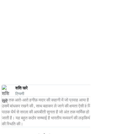
शशि खरे
अनवर सुहैल
टिप्पणी
टिप्पणी
मध्य तक आते-आते हनीफ़ मदार की कहानी में जो प्रवाह आया है
स्त्री जीवन की त्रासद आपद
समें बांधकर रखने की , साथ बहाकर ले जाने की क्षमता ऐसी है कि
मदार की इस कहानी में बड़ी 
ाठक धैर्य से सरला की आपबीती सुनता है जो अंत तक मार्मिक हो
ाती है। यह बहुत कठोर सच्चाई है भारतीय मध्यवर्ग की लड़कियों
की स्थिति की।