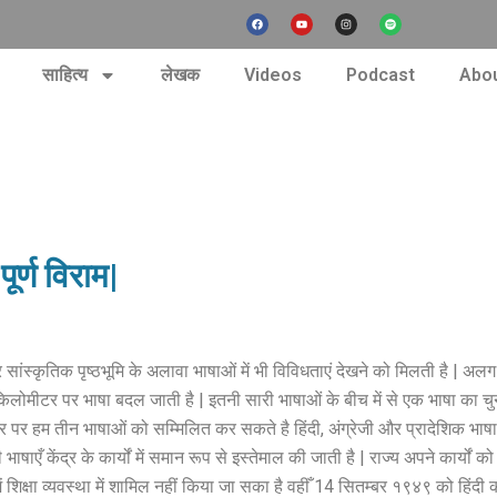
F
Y
I
S
a
o
n
p
c
u
s
o
e
t
t
t
b
u
a
i
nt
o
b
g
f
साहित्य
लेखक
Videos
Podcast
Abou
o
e
r
y
k
a
m
पूर्ण विराम|
स्कृतिक पृष्ठभूमि के अलावा भाषाओं में भी विविधताएं देखने को मिलती है | अलग-
स किलोमीटर पर भाषा बदल जाती है | इतनी सारी भाषाओं के बीच में से एक भाषा का चु
े तौर पर हम तीन भाषाओं को सम्मिलित कर सकते है हिंदी, अंग्रेजी और प्रादेशिक भाषा
ी भाषाएँ केंद्र के कार्यों में समान रूप से इस्तेमाल की जाती है | राज्य अपने कार्
िक्षा व्यवस्था में शामिल नहीं किया जा सका है वहीँ 14 सितम्बर १९४९ को हिंदी क