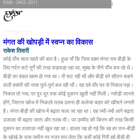
ISSN - 2455-2011
Skip
TKjNCP4frpJsub1QbSYMGphQaujBY6Of8-pr1kL7kJQ
to
content
अब जरा इस स्वप्नदर्शी मंगत राम के बारे में जान लीजिए। वह दिल्ली के न्यू अशोक नगर इलाके में रहता है और मयूर विहार में एक हाउसिंग सोसाइयी के आगे फुटपाथ पर सिलाई मशीन लेकर बैठता है। आठ साल पहले उसका दुबला-पतला और खाँसता-खैखारता बाप इसी फुटपाथ पर इसी सिलाई मशीन के साथ बैठा करता था। तब मंगत उन्नीस का था।
मंगत की खोपड़ी में स्वप्न का विकास
राकेश तिवारी
कोई पाँच साल पहले की बात है। हुआ याँ कि जिस वक़्त मंगत राम बीड़ी के
लिए गर्दन कटे मुर्गे की तरह फड़फड़ा रहा था, सुबह के पौने पाँच बज रहे थे।
बीड़ी का बंडल खत्म हो गया था। पौ फट रही थी और बीड़ी को सौतन कहने
वाली बसंती की नाक फुर्र-फुर्र बज रही थी। वह दबे पाँव घर से निकल पड़ा।
निकल तो गया, पर दूर-दूर तक कोई दुकान खुली नहीं मिली। नशेड़ी जानते
होंगे, जितना खोज में निकलो तलब उतना ही कलेजा बाहर को खींचने लगती
है। मंगत बीड़ी की खोज में बढ़ता चला जा रहा था। वह ज्यों-ज्यों आगे बढ़ता
उजाला भी बढ़ता जाता और तलब भी। पर उम्मीद की किरण की तरह किसी
दुकान का दरवाज़ा नहीं खुल रहा था। हालत यह हो गई कि वह हर पान-बीड़ी
के खोखे के पास ज़मीन पर नज़र मार लेता कि कहीं कोई गिरी हुई बीड़ी ही