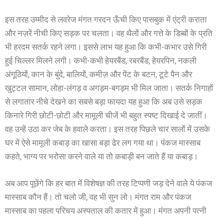
इस तरह उम्मीद से लवरेज मंगत गरदन ऊँची किए पासबुक में एंट्री कराता
और नज़रें नीची किए सड़क पर चलता। वह थैलों और गत्ते के डिब्बों के प्रति
भी हरदम सतर्क रहने लगा। इससे लाभ यह हुआ कि कभी-कभार उसे गिरी
हुई चिल्लर मिलने लगी। कभी-कभी हेयरबैंड, रबरबैंड, हेयरपिन, नकली
अंगूठियों, कान के बुंदे, बालियों, कमीज़ और पेंट के बटन, टूटे पैन और
खुट्टल सामान, लोहा-लंगड़ व अगड़म-बगड़म भी मिल जाता। सतर्क निगाहों
से लगातार नीचे देखने का सबसे बड़ा फायदा यह हुआ कि अब उसे सड़क
किनारे गिरी छोटी-छोटी और मामूली चीजें भी बहुत स्पष्ट दिखाई दे जातीं।
वह उन्हें उठा कर जेब के हवाले करता। इस तरह पिछले चार सालों में उसके
घर में ऐसे मामूली कबाड़ का खासा बड़ा ढेर लग गया था। पंकज मास्साब
कहते, भाग्य पर भरोसा करने वाले या तो कबाड़ी बन जाते हैं या कबाड़।
अब आप पूछेंगे कि हर बात में विशेषज्ञ की तरह टिप्पणी जड़ देने वाले ये पंकज
मास्साब कौन हैं। तो चलो जी, वह भी सुन लो। मंगत राम और पंकज
मास्साब का पहला परिचय अस्पताल की कतार में हुआ। मंगत अपनी पत्नी