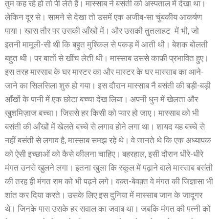
तुम कह रहे हो तो पी लेते हैं। मास्साब ने बसंती को अस्पताल में देखा था।
लेकिन दूर से। सामने से देखा तो उसमें एक अजीब-सा चुंबकीय आकर्षण
पाया। खास तौर पर उसकी आँखों में। और उसकी तुतलाहट में भी, जो
इतनी मामूली-सी थी कि बहुत मुश्किल से पकड़ में आती थी। बेशक बोलती
बहुत थी। पर बातों से खींच लेती थी। मास्साब उससे काफ़ी प्रभावित हुए।
इस तरह मास्साब के घर मास्टर का और मास्टर के घर मास्साब का आने-
जाने का सिलसिला शुरु हो गया। इस दौरान मास्साब नै बसंती की बड़ी-बड़ी
आँखों के पानी में एक छोटा बच्चा देख लिया। अपनी धुन में खेलता और
खुशमिज़ाज बच्चा। जिससे हर किसी को प्यार हो जाए। मास्साब को भी
बसंती की आँखों में खेलते बच्चे से लगाव होने लगा था। शायद यह बच्चे से
नहीं बसंती से लगाव है, मास्साब समझ रहे थे। वे जानते थे कि एक अध्यापक
को ऐसी इच्छाओं को कैसे कीलना चाहिए। बहरहाल, इसी दौरान धीरे-धीरे
मंगत उनसे खुलने लगा। इतना खुला कि स्कूल में पढ़ाने वाले मास्साब बसंती
की तरह ही मंगत राम को भी पढ़ने लगे। वक़्त-बेवक़्त वे मंगत की जिज्ञासा भी
शांत कर दिया करते। उसके लिए इस दुनिया में मास्साब जान के जादूगर
थे। जिनके पास उसके हर सवाल का जवाब था। जबकि मंगत की पत्नी को