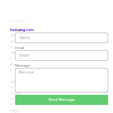
Disclaimer
-
humrang.com
Name
पूर्णतः
अव्यवसायिक
एवं
Email
अवैतनिक
है
मंच
Message
है
।
हमरंग
पर
प्रकाशित
रचनाओं
Send Message
में
प्रयुक्त