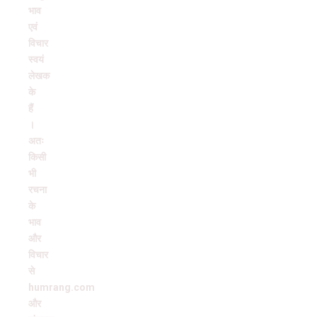
भाव
एवं
विचार
स्वयं
लेखक
के
हैं
।
अतः
किसी
भी
रचना
के
भाव
और
विचार
से
humrang.com
और