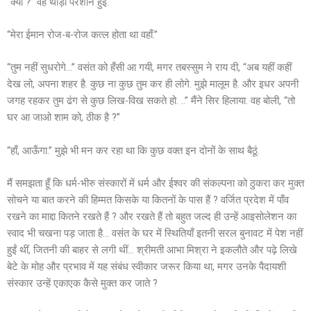
“क्यों ?” वह थोड़ी परेशान हुई.
“मेरा ईमान रोज-ब-रोज कत्ल होता था वहाँ.”
“तुम नहीं सुधरोगे…” वसंत को हँसी आ गयी, मगर तबस्सुम ने राय दी, “अब यहीं कहीं
देख लो, अपना शहर है. कुछ ना कुछ तुम कर ही लोगे. मुझे मालूम है. और इधर अपनी
जगह रहकर तुम ढंग से कुछ लिख-विख सकते हो. ..” मैंने सिर हिलाया. वह बोली, “तो
घर आ जाओ शाम को, ठीक है ?”
“हाँ, आऊँगा.” मुझे भी मन कर रहा था कि कुछ वक्त इन दोनों के साथ बैठूं.
मैं समझता हूँ कि धर्म-भीरु संस्कारों में धर्म और ईश्वर की संकल्पना को ठुकरा कर मुक्त
सोचने या बात करने की हिम्मत किसके या कितनों के पास हैं ? वर्जित प्रदेश में पाँव
रखने का माद्दा कितने रखते हैं ? और रखते हैं तो बहुत जल्द ही उन्हें आइसोलेशन का
स्वाद भी चखना पड़ जाता है… वसंत के घर में स्थितियाँ इतनी सरल बुनावट में पेश नहीं
हुईं थीं, जितनी की बाहर से लगी थीं… श्रीमती आभा मिश्रा ने इकलौते और पढ़े लिखे
बेटे के मोह और प्रभाव में यह संबंध स्वीकार जरूर किया था, मगर उनके पैदायशी
संस्कार उन्हें एकाएक कैसे मुक्त कर जाते ?