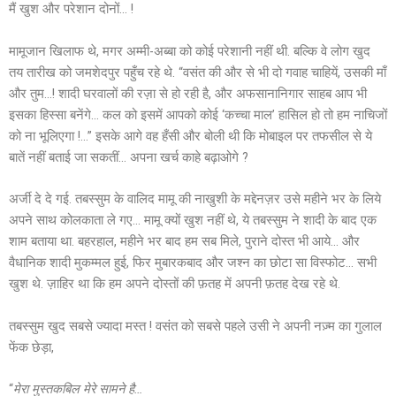
मैं खुश और परेशान दोनों… !
मामूजान खिलाफ थे, मगर अम्मी-अब्बा को कोई परेशानी नहीं थी. बल्कि वे लोग खुद
तय तारीख को जमशेदपुर पहुँच रहे थे. “वसंत की और से भी दो गवाह चाहियें, उसकी माँ
और तुम…! शादी घरवालों की रज़ा से हो रही है, और अफसानानिगार साहब आप भी
इसका हिस्सा बनेंगे… कल को इसमें आपको कोई ‘कच्चा माल’ हासिल हो तो हम नाचिजों
को ना भूलिएगा !…” इसके आगे वह हँसी और बोली थी कि मोबाइल पर तफसील से ये
बातें नहीं बताई जा सकतीं… अपना खर्च काहे बढ़ाओगे ?
अर्जी दे दे गई. तबस्सुम के वालिद मामू की नाखुशी के मद्देनज़र उसे महीने भर के लिये
अपने साथ कोलकाता ले गए… मामू क्यों खुश नहीं थे, ये तबस्सुम ने शादी के बाद एक
शाम बताया था. बहरहाल, महीने भर बाद हम सब मिले, पुराने दोस्त भी आये… और
वैधानिक शादी मुकम्मल हुई, फिर मुबारकबाद और जश्न का छोटा सा विस्फोट… सभी
खुश थे. ज़ाहिर था कि हम अपने दोस्तों की फ़तह में अपनी फ़तह देख रहे थे.
तबस्सुम खुद सबसे ज्यादा मस्त ! वसंत को सबसे पहले उसी ने अपनी नज़्म का गुलाल
फेंक छेड़ा,
“
मेरा मुस्तकबिल मेरे सामने है…