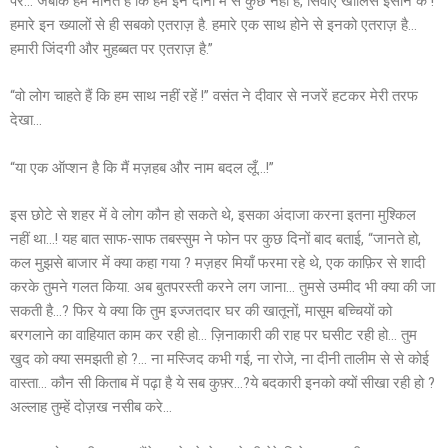
पर… जबकि हम मानते हैं कि हम इन दोनों में से कुछ नहीं हैं, सिवाए खालिस इंसान के !
हमारे इन ख्यालों से ही सबको एतराज़ है. हमारे एक साथ होने से इनको एतराज़ है…
हमारी जिंदगी और मुहब्बत पर एतराज़ है.”
“वो लोग चाहते हैं कि हम साथ नहीं रहें !” वसंत ने दीवार से नजरें हटकर मेरी तरफ
देखा…
“या एक ऑप्शन है कि मैं मज़हब और नाम बदल लूँ…!”
इस छोटे से शहर में वे लोग कौन हो सकते थे, इसका अंदाजा करना इतना मुश्किल
नहीं था…! यह बात साफ-साफ तबस्सुम ने फोन पर कुछ दिनों बाद बताई, “जानते हो,
कल मुझसे बाजार में क्या कहा गया ? मज़हर मियाँ फरमा रहे थे, एक काफ़िर से शादी
करके तुमने गलत किया. अब बुतपरस्ती करने लग जाना… तुमसे उम्मीद भी क्या की जा
सकती है…? फिर ये क्या कि तुम इज्जतदार घर की खातूनों, मासूम बच्चियों को
बरगलाने का वाहियात काम कर रही हो… ज़िनाकारी की राह पर घसीट रही हो… तुम
खुद को क्या समझती हो ?… ना मस्जिद कभी गई, ना रोजे, ना दीनी तालीम से से कोई
वास्ता… कौन सी किताब में पढ़ा है ये सब कुफ़्र…?ये बदकारी इनको क्यों सीखा रही हो ?
अल्लाह तुम्हें दोज़ख नसीब करे…