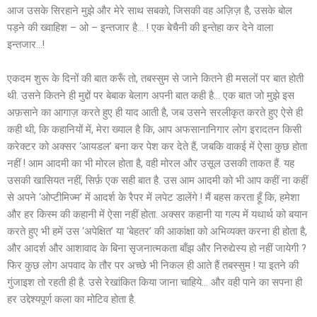
आज उसके सिरहाने मुझे और मेरे साथ सबको, जिसकी वह अज़िज़ है, उसके बोल
पड़ने की ख्वाहिश – ओ – इन्तजार है… ! एक बेचैनी की इन्तेहा कर देने वाला
इन्तजार…!
एकदम शुरू के दिनों की बात करूँ तो, तबस्सुम से जाने कितने ही मसलों पर बात होती
थी. उसने कितने ही मुद्दों पर बेबाक बेलाग अपनी बात कही है… एक बात जो मुझे इस
अफ़साने का आगाज़ करते हुए ही याद आती है, जब उसने सरलीकृत करते हुए ऐसे ही
कही थी, कि कहानियों में, मेरा ख्याल है कि, आप अफसानानिगार लोग इरादतन किसी
करेक्टर को अक्सर ‘आयडल’ बना कर पेश कर देते हैं, जबकि वाकई में ऐसा कुछ होता
नहीं ! आम आदमी का भी मोरल होता है, वही मोरल और उसूल उसकी ताकत हैं. यह
उसकी खासियत नहीं, सिर्फ़ एक सही बात है. उस आम आदमी को भी आप कहीं ना कहीं
से अपने ‘ओप्टीमिज्म’ में आदर्श के रैपर में लपेट डालेंगे ! मैं बहस करता हूँ कि, हमेशा
और हर किस्म की कहानी में ऐसा नहीं होता. अक्सर कहानी या गल्प में यथार्थ को बयान
करते हुए भी हमें उस ‘अपेक्षित’ या ‘बेहतर’ की आकांक्षा को अभिव्यक्त करना ही होता है,
और आदर्श और आशावाद के बिना सृजनात्मकता बाँझ और निरुद्येस्य हो नहीं जायेगी ?
फिर कुछ लोग अपवाद के तौर पर अच्छे भी निकल ही आते हैं तबस्सुम ! या इतने की
गुंजाइश तो रहती ही है. उसे रेखांकित किया जाना चाहिये… और वही पाने का सपना ही
हर उद्देश्यपूर्ण कला का मोटिव होता है.