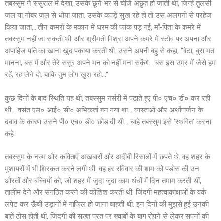
तबस्सुम ने ससुराल में देखा, उसके छूने भर से चीजें अछुत हो जाती थीं, जिन्हें तुलसी
जल या गोबर जल से धोया जाता. उसके कपड़े सुख रहे हों तो उस अलगनी से परहेज
किया जाता… तीन कमरों के मकान में धरम की फांक पड़ गई, माँ-पिता के कमरे में
तबस्सुम नहीं जा सकती थी. और श्रीमती मिश्रा अपने कमरे में स्टोव पर अपना और
अपाहिज पति का खाना खुद पकाया करती थी. उसने अपनी बहु से कहा, “बेटा, बुरा मत
मानना, बस मैं और तेरे ससुर अपने मन को नहीं मना सकेंगे… बस इस उम्र में जैसे हम
रहें, रह लेने दो. बाकि तुम लोग खुश रहो…”
कुछ दिनों के बाद स्थिति यह थी, तबस्सुम नर्सरी में पढाते हुए पी० एच० डी० कर रही
थी… वसंत एल० आई० सी० अभिकर्ता बन गया था… व्यस्ताओं और अर्थोपार्जन के
दबाव के कारण उसने पी० एच० डी० छोड़ दी थी… चाहे तबस्सुम इसे ‘स्थगित’ करना
कहे.
तबस्सुम के नज्म और कविताएँ अख़बारों और अदीबी रिसालों में छपते थे. वह शहर के
मुशायरों में भी शिरकत करने लगी थी. वह हर रविवार की शाम को पड़ोस की उन
औरतों और बच्चियों को, जो शहर में जुदा जुदा काम-धंधों में दिन तमाम करती थीं,
तालीम देने और संगठित करने की कोशिश करती थी. जिंदगी महत्वाकांक्षाओं के वर्क
लपेट कर ऊँची उड़ानों में गाफिल हो जाना चाहती थी. इन दिनों की मुझसे हुई उनकी
बातें ठोस होती थीं, जिंदगी की सख्त परत पर ख्वाबों के बाग रोपने से लेकर सपनों की