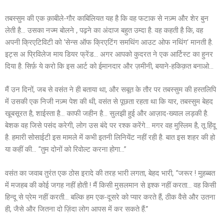
तबस्सुम की एक क़ाबीले-गौर काबिलियत यह है कि वह फटाक से नज़्म और शेर बुन
लेती है… उसका नज्म बोलने , पढ़ने का अंदाज बहुत उम्दा है. वह कहती है कि, वह
अपनी क्रिएटिविटी को ‘सेन्स ऑफ क्रिएटिंग समथिंग आउट ओफ नथिंग’ मानती है.
इट्स अ प्रिविलेज माय डियर फ्रेंड… अगर आपको कुदरत ने एक आर्टिस्ट का हुनर
दिया है. सिर्फ़ ये करो कि इस आर्ट को ईमानदार और ज़मीनी, बयाने-हकिक़त बनाओ…
मैं उन दिनों, जब से वसंत ने ही बताया था, और सबूत के तौर पर तबस्सुम की हस्तलिपि
में उसकी एक निजी नज़्म पेश की थी, वसंत से पूछता रहता था कि यार, तबस्सुम बेहद
खूबसूरत है, शाईस्ता है… काफी जहीन है… सुलझी हुई और आज़ाद-ख्याल लड़की है.
बेशक वह जिसे पसंद करेगी, लोग उस बंदे पर रश्क करेंगे… मगर वह मुस्लिम है, तू हिंदू
है. हमारी सोसाईटी इस मामले में कभी इतनी लिनियेंट नहीं रही है. बात इस शहर की हो
या कहीं की… “तुम दोनों को रिवोल्ट करना होगा…”
वसंत का जवाब तुरंत एक ठोस इरादे की तरह भारी लगता, बेहद भारी, “जरूर ! मुहब्बत
में मजहब की कोई जगह नहीं होती ! मैं किसी मुसलमान से इश्क नहीं करता… वह किसी
हिन्दू से प्रेम नहीं करती… बल्कि हम एक-दूसरे को प्यार करते हैं, ठीक वैसे और उतना
ही, जैसे और जितना दो ज़िंदा लोग आपस में कर सकते हैं.”