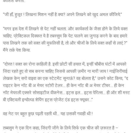
कोशिश करता.
“जी हाँ, हुजूर ! लिखना मिशन नहीं है क्या? अपने लिखने को खुद अमल कीजिये.”
“मगर इस देश में लिखने से पेट नहीं चलता. और कार्यकर्ता के जैसा होने के लिये वक्त
चाहिए. प्रेक्टिकल दिक्कत ये है तबस्सुम कि पेट पालने का जुगाड़ करने के बाद हमारे
पास लिखने तक को वक्त की मुफलिसी है, तो और चीजों के लिये वक्त कहाँ से लाएं.?”
मैंने तर्क पेश किया.
“दोस्त ! वक्त का रोना काहिली है. इसी छोटी सी हयात में, इन्हीं चौबीस घंटों में आपको
जिंदा रहते हुए वो सब करना चाहिए जिससे आपकी ज़मीर ना मारी जाय ! नाईजिरीयाई
लेखक केन् सरो वाइवा का एक स्टेटमेंट सुनाऊं? वह बोलता है,” उसने कोट किया, “द
राइटर केन नॉट बी अ मेयर स्टोरी टेलर… ही केन नॉट बी अ मेयर टीचर… ही केन
नॉट मेयरली एक्सरे सोसाइटीज वीकनेस… इट्स इल… इट्स पेरिल्स… ही ऑर शी मस्ट
बी एक्टिवली इन्वोल्व्ड शेपिंग इट्स प्रेजेंट एंड इट्स फ्यूचर…”
वह नेट पर बहुत कुछ पढ़ती रहती थी… यह उसकी गवाही थी !
तब्बसुम ने एक दिन कहा, जिंदगी जीने के लिये सिर्फ एक चीज की ज़रूरत है –