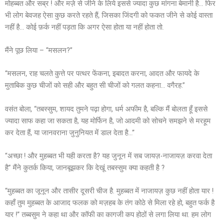
मोहब्बत और सब्र ! और मज़े से जीने के लिये इससे ज्यादा कुछ मांगना बेमानी है… फिर
भी लोग बेवजह ऐसा कुछ करते रहते हैं, जिसका जिंदगी को फकत जीने से कोई वास्ता
नहीं है… कोई फ़र्क नहीं पड़ता कि अगर ऐसा होता या नहीं होता तो.
मैंने पूछ लिया – “मसलन?”
“मसलन, राह चलते कुत्ते पर पत्थर फेंकना, इबादत करना, आदत और फायदे के
मुताबिक कुछ चीजों को सही और बहुत सी चीजों को गलत कहना… वगैरह.”
वसंत बोला, “तबस्सुम, शायद तुमने पढ़ा होगा, धर्म अफीम है, बल्कि मैं बोलता हूँ इससे
ज्यादा साफ कहा जा सकता है, यह मोर्फिन है, जो आदमी को सोचने समझने से मरहूम
कर देता हैं, या जानवराना जुनुनियत में डाल देता है…”
“अच्छा ! और मुहब्बत भी यही करता है? यह जुनून में सब जायज़-नाजायज़ करवा देता
है” मैंने कुतर्क किया, जानबूझकर कि देखूं तबस्सुम क्या कहती है ?
“मुहब्बत का जूनून और तासीर दूसरी चीज है. मुहब्बत में नाजायज़ कुछ नहीं होता यार !
कहाँ तुम मुहब्बत के आजाद फलक को मज़हब के तंग कोठे से मिला रहे हो, बहुत फर्क है
यार !” तब्बसुम ने कहा था और कॉफी का कागजी कप होठों से लगा लिया था. हम लोग