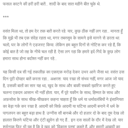
फसल काटने की हरी हरी बातें… शादी के बाद सात महीने बीत चुके थे.
***
वसंत मिला था, तो हम देर तक बातें करते रहे. यार, कुछ ठीक नहीं लग रहा… मानता हूँ
कि मुझे भी तब एक संदेह रहता था, मगर तबस्सुम के सामने इसे मानने से डरता था.
चलो, घर के लोगों ने एडजस्ट किया. लेकिन हम बहुत दिनों से नोटिस कर रहे हैं, कि
कोई बात है जो तह के नीचे चल रही है. ऐसा लग रहा कि हमारे इर्द-गिर्द के कुछ लोग
हमारा साथ होना बर्दाश्त नहीं कर रहे…
यह किसी दब सी गई तकलीफ़ का एकाएक मरोड़ देकर उभर आने जैसा था. वसंत उस
दिन पूरी दोपहर बातें करता रहा… अक्षरश: याद रखा तो संभव नहीं, मगर आज जो याद
है, उसकी बातों का सार यह था, खुद के साथ और बाकी सबको ख़ारिज करते हुए
चलना एकदम आसान भी नहीं होता. यार, मैं पूरे यकीन के साथ, हिम्मत के साथ और
अफ़सोस के साथ चीख-चीखकर कहना चाहता हूँ कि धर्म या धर्मावलंबियों ने इंसानियत
का बेड़ा गर्क कर रखा है. आदमी को सिर्फ़ आदमी या घटिया आदमी बनाने में धर्म के
पागलपन का बहुत बड़ा हाथ है. उन्नीस सौ बानब्बे और दो हज़ार दो के बाद तुम देख लो
हालात कितने घटिया और एंटी ह्यूमेन हो गए हैं… इन दस सालों के दौर में देख लो. यार
शर्मनाक फिर भी यह है कि वे खुद को ‘विकास पुरुष’ कहते हैं, और हमारी आबादी का