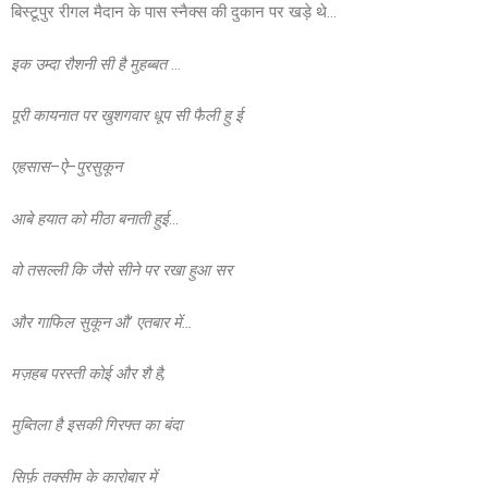
बिस्टूपुर रीगल मैदान के पास स्नैक्स की दुकान पर खड़े थे…
इक उम्दा रौशनी सी है मुहब्बत
…
पूरी कायनात पर खुशगवार धूप सी फैली हु ई
एहसास
–
ऐ
–
पुरसुकून
आबे हयात को मीठा बनाती हुई
…
वो तसल्ली कि जैसे सीने पर रखा हुआ सर
और गाफिल सुकून औ
’
एतबार में…
मज़हब
परस्ती
कोई
और शै है
,
मुब्तिला
है इसकी
गिरफ्त
का बंदा
सिर्फ़
तक्सीम
के
कारोबार
में