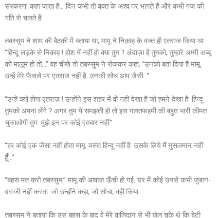
संस्करण’ कहा जाता है… दिन कभी तो वक्त के अश्व पर भागते हैं और कभी गज की
गति से चलते हैं.
तबस्सुम ने शाम की बैठकी में बताया था, मामू ने निक़ाह के वक्त ही एतराज किया था.
“हिन्दू लड़के से निक़ाह ! होश में नहीं हो क्या तुम ? अंदाज़ा है तुमको, तुम्हारे अम्मी अब्बू
को मालूम हो तो…” वह चीखे तो तबस्सुम ने रोककर कहा, “उनको बता दिया है मामू.
उन्हें मेरे फैसले पर एतराज नहीं है. उनकी सोच आप जैसी…”
“उन्हें क्यों होगा एतराज़ ! उन्होंने इस शहर में वो नहीं देखा है जो हमने देखा है. हिन्दू
तुमको अपना लेंगे ? अगर तुम ये समझती हो तो इस गलतफहमी की बहुत भारी कीमत
चुकाओगी तुम. मुझे इन पर कोई एतबार नहीं.”
“हर कोई एक जैसा नहीं होता मामू. वसंत हिन्दू नहीं है. उसके लिये मैं मुसलमान नहीं
हूँ…”
“बहस मत करो तबस्सुम.” मामू की आवाज़ ऊँची हो गई. घर में कोई उनसे कभी जुबान-
दराजी नहीं करता. जो उन्होंने कहा, जो सोचा, वही किया.
तबस्सुम ने बताया कि उस बहस के बाद वे मेरे वालिदान से भी बोल चुके थे कि बेटी