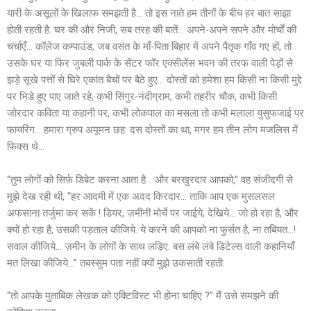
यारी के असूलों के खिलाफ समझती है… तो इस नाते हम तीनों के बीच हर बात साझा
होती रहती है. घर की और निजी, सब तरह की बातें… अपने-अपने सपने और मोर्चों की
चर्चाएँ… कॉलेज कम्पाउंड, जब वसंत के माँ-पिता बिहार में अपने पैतृक गाँव गए हों, तो
उसके घर या फिर जुबली पार्क के सेंटर फॉर एक्सीलेंस भवन की तरफ वाली पेड़ों से
झड़े सूखे पत्तों से घिरे एकांत बैचों पर बैठे हुए… दोस्तों को हमेशा हम किसी ना किसी मुद्दे
पर भिडे हुए पाए जाते रहे, कभी सिंगुर-नंदीग्राम, कभी तहरीर चौक, कभी किसी
जोरदार कविता या कहानी पर, कभी लोकपाल का मसला तो कभी मलाला युसुफजाई पर
फायरिंग… हमारा ग्रुप अमूमन छह: दस दोस्तों का था, मगर हम तीन लोग मजलिस में
फिक्स थे…
“तुम लोगों को सिर्फ़ डिबेट करना आता है… और बरखुरदार आपको,” वह संजीदगी से
मुझे देख रही थी, “हर आदमी में एक अदद किरदार… ताकि आप एक मुसलसल
अफसाना तर्जुमा कर सकें ! डियर, ज़मीनी मोर्चे पर जाईये, देखिये… जो हो रहा है, और
क्यों हो रहा है, उसकी पड़ताल कीजिये. ये करने की आपको ना फुर्सत है, ना तबियत…!
सवाल कीजिये… ज़मीन के लोगों के साथ लड़िए. बस लंबे लंबे डिटेल्स वाली कहानियाँ
मत लिखा कीजिये…” तबस्सुम पता नहीं क्यों मुझे उकसाती रहती.
“तो आपके मुताबिक लेखक को एक्टिविस्ट भी होना चाहिए ?” मैं उसे समझने की