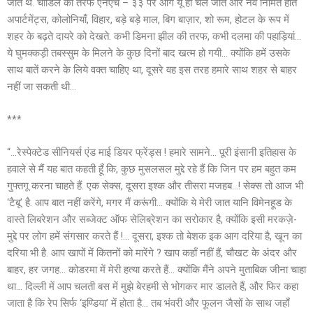
जाते थे. चांडिल की तरफ एनएच – ३३ पर आगे यूँ ही चले जाते और नव निर्मित होते
अपार्टमेंट्स, कोलोनियाँ, विहार, बड़े बड़े माल, बिग बाज़ार, शो रूम, होटल के रूप में
शहर के बढ़ते दायरे को देखते. कभी डिमना झील की तरफ, कभी दलमा की पहाड़ियां…
ये घुमक्कड़ी तबस्सुम के मिलने के कुछ दिनों बाद खत्म हो गयी… क्योंकि हमें उसके
साथ बातें करने के लिये वक्त चाहिए था, दूसरे वह इस तरह हमारे साथ शहर से बाहर
नहीं जा सकती थी…
***
“…रेस्पेक्टेड सीनियर्स एंड माई डियर फ्रेंड्स ! हमारे सामने… पूरी इंसानी इतिहास के
हवाले से मैं यह बात कहती हूँ कि, कुछ मुसलसल मुद्दे रहे हैं कि जिन पर हम बहुत कम
गुफ्तगू करना चाहते हैं. एक सेक्स, दूसरा इश्क और तीसरा मजहब…! सेक्स तो आज भी
‘टैबू’ है. आप बात नहीं करेंगे, मगर मैं करूंगी… क्योंकि ये मेरी जात यानि विमेनहूड के
वास्ते लिबरेशन और सब्जेक्ट ऑफ सेलिब्रेशन का सरोकार है, क्योंकि इसी मरकज़े-
मुद्दे पर लोग हमें संगसार करते हैं !… दूसरा, इश्क तो बेशक इक आग दरिया है, खून का
दरिया भी है. आप खापों में कितनों को मारेंगे ? खाप कहाँ नहीं हैं, चौखट के अंदर और
बाहर, हर जगह… कोडरमा में मेरी हत्या करते हैं… क्योंकि मैंने अपने मुताबिक जीना चाहा
था… दिल्ली में आप चलती बस में मुझे बेरहमी से भोगकर मार डालते हैं, और फिर कहा
जाता है कि रेप सिर्फ ‘इण्डिया’ में होता है… तब भंवरी और फूलन जैसों के साथ जहाँ