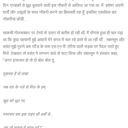
दिन ग्राहकों से झूठ बुलवाने वाली इस नौकरी से आज़िज़ आ गया था. मैं हमेशा अपनी
शर्तों और उसूलों के साथ नौकरी करने का हिमायती रहा हूँ. इसलिए एकाधिक बार
नौकरियां छोडीं…
साकची गोलचक्कर पर टेम्पो से उतरा तो बारीश हो रही थी. मैं भीगता हुआ ही चल पड़ा
था कि कुछ पहचानी हुई आवाजें मेरे बगल में चल रहे छाते से आ रही थीं… तबस्सुम और
वसंत मुझे पुराने बस स्टैंड के पास एस.एन.पी. एरिया वाली सड़क पर पैदल जाते हुए
मिले. देखकर तो वसंत ने लगभग कंधे से सटा लिया और तबस्सुम ने हंसकर कहा,
“अगर इजाजत हो तो दो बोल बोल दूं…
मुबारक है वो लम्हा
जब यार के गले से मिल के हम
,
खुद को भूल गए
मयस्सर बस इक तड़प थी अर्से से…
अब जो सुकून में बदल गई !
”