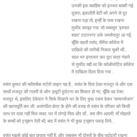
उनकी इस ख्वाहिश को इज्जत बख्शी गई.
दूसरा, इकलौती बेटी को अपने से दूर
रखना पड़ा तो, इन्हीं के पास रखना
मुफीद समझा गया. सो तब्बसुम ‘इस्पात
शहर’ टाटानगर उर्फ जमशेदपुर आ गई.
चूँकि पहली पसंद, वीमेंस कॉलेज में
दाखिले की तारीखें निकल चुकी थीं…
साल भर इन्तजार कर पूरा सत्र गंवाने
से मुफीद यही था कि कॉऑपरेटिव कॉलेज
में दाखिला दिला दिया गया…
वसंत कुमार की फ्लैशबैक स्टोरी लाइन यह है… वसंत के पिता ठेका मजदूर थे और एक
साथी मजदूर की गलती से ऑन ड्यूटी दुर्घटना का शिकार हो गए. चूँकि वह ठेका
मजदूर थे, इसलिए ठेकेदार ने सिर्फ दिखाने भर के लिए कुछ रकम देकर ‘कम्पनशेसन’
की खानापूर्ति कर ली. असंगठित क्षेत्र के होने की वजह से वसंत के परिवार को किसी
लाभ पर दावा नहीं मिल सका. घर में लंगड़े पिता और माँ… बस तीन आदमी. माँ मोहल्ले
के बच्चों को ट्यूशन देती थी, बाद में वसंत ने भी कुछ ट्यूशन पकड़ लिये…
वसंत मुझसे कोई बात छुपाता नहीं है, और तब्बसुम भी दोस्तों के बीच पर्दादारी रखना