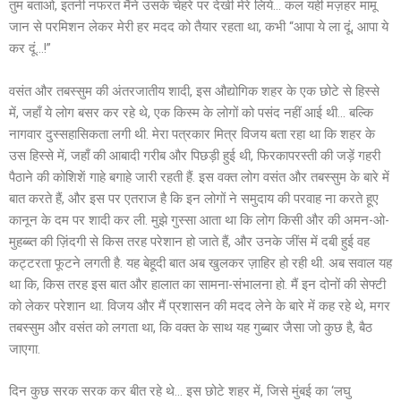
तुम बताओ, इतनी नफरत मैंने उसके चेहरे पर देखी मेरे लिये… कल यही मज़हर मामू
जान से परमिशन लेकर मेरी हर मदद को तैयार रहता था, कभी “आपा ये ला दूं, आपा ये
कर दूं…!”
वसंत और तबस्सुम की अंतरजातीय शादी, इस औद्योगिक शहर के एक छोटे से हिस्से
में, जहाँ ये लोग बसर कर रहे थे, एक किस्म के लोगों को पसंद नहीं आई थी… बल्कि
नागवार दुस्सहासिकता लगी थी. मेरा पत्रकार मित्र विजय बता रहा था कि शहर के
उस हिस्से में, जहाँ की आबादी गरीब और पिछड़ी हुई थी, फिरकापरस्ती की जड़ें गहरी
पैठाने की कोशिशें गाहे बगाहे जारी रहती हैं. इस वक्त लोग वसंत और तबस्सुम के बारे में
बात करते हैं, और इस पर एतराज है कि इन लोगों ने समुदाय की परवाह ना करते हूए
कानून के दम पर शादी कर ली. मुझे गुस्सा आता था कि लोग किसी और की अमन-ओ-
मुहब्ब्त की ज़िंदगी से किस तरह परेशान हो जाते हैं, और उनके जींस में दबी हुई वह
कट्टरता फूटने लगती है. यह बेहूदी बात अब खुलकर ज़ाहिर हो रही थी. अब सवाल यह
था कि, किस तरह इस बात और हालात का सामना-संभालना हो. मैं इन दोनों की सेफ्टी
को लेकर परेशान था. विजय और मैं प्रशासन की मदद लेने के बारे में कह रहे थे, मगर
तबस्सुम और वसंत को लगता था, कि वक्त के साथ यह गुब्बार जैसा जो कुछ है, बैठ
जाएगा.
दिन कुछ सरक सरक कर बीत रहे थे… इस छोटे शहर में, जिसे मुंबई का ‘लघु