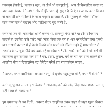
तबस्सुम हँसती है, “ज़नाब ! खूब… वो तो मैं भी समझती हूँ… आप तो क्रिएटिव सेन्स पर
बाकायदा लेक्चर देने लगे !” और मैं झेंप जाता हूँ. शुक्र है कि ऐन वक्त पर वसंत किचन
से चाय की तीन प्यालियों के साथ नमूदार हो जाता है, और गुफ्तगू की नोंक मर्दों की
पाक-कला सबंधी रूझान और प्रतिभा पर मुड जाती है…
वसंत से जब मेरी बात होती थी तो कहता था, तबस्सुम बेहद संजीदा और दानिशमंद
लड़की है, इसलिए उसे पसंद आई. ‘मॉड’ होना एक बात है, और प्रोग्रेसिव होना दूसरी
बात. उसकी कल्चर में ही देखो कितने लोग अपने को मॉडर्न कहते हैं, मगर भीतर से
तहजीब के पल्लू के पीछे वही कबीलाई मानसिकता ! और हमारे लोगों को देखो, यहाँ भी
वही चीज तुम्हें शर्मसार कर देगी ! यार, ईश्वर, कुरान, चर्च के नाम पर दबंग ताकतें हेज
आलवेज बीन द डिसाइसिव बट नेगेटिव फ़ोर्स इन मैनकाईंडस् लाइव…
मैं कहता, महान दार्शनिक ! आपकी तबसुम बे-इन्तेहा खूबसूरत भी है, यह नहीं बोलोगे ?
वसंत मुस्कुराने लगता. इस किताब से आशनाई वाले को कोई जिंदा शख्स अच्छा लगना,
बड़ी राहत की खबर थी !
हम घुमक्कड़ थे उन दिनों… अक्सर मोटर साइकिल लेकर शहर से बाहर घूमने निकल