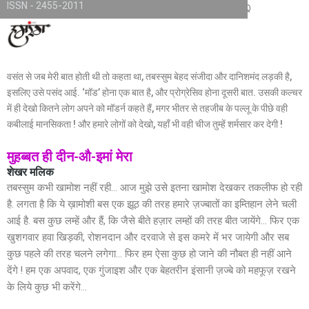
ISSN - 2455-2011
Skip
TKjNCP4frpJsub1QbSYMGphQaujBY6Of8-pr1kL7kJQ
to
content
वसंत से जब मेरी बात होती थी तो कहता था, तबस्सुम बेहद संजीदा और दानिशमंद लड़की है,
इसलिए उसे पसंद आई. ‘मॉड’ होना एक बात है, और प्रोग्रेसिव होना दूसरी बात. उसकी कल्चर
में ही देखो कितने लोग अपने को मॉडर्न कहते हैं, मगर भीतर से तहजीब के पल्लू के पीछे वही
कबीलाई मानसिकता ! और हमारे लोगों को देखो, यहाँ भी वही चीज तुम्हें शर्मसार कर देगी !
मुहब्बत ही दीन-औ-इमां मेरा
शेखर मलिक
तबस्सुम कभी खामोश नहीं रही… आज मुझे उसे इतना खामोश देखकर तकलीफ हो रही
है. लगता है कि ये ख़ामोशी बस एक झूठ की तरह हमारे ज़ज्बातों का इम्तिहान लेने चली
आई है. बस कुछ लम्हें और हैं, कि जैसे बीते हज़ार लम्हों की तरह बीत जायेंगे… फिर एक
खुशगवार हवा खिड़की, रोशनदान और दरवाजे से इस कमरे में भर जायेगी और सब
कुछ पहले की तरह चलने लगेगा… फिर हम ऐसा कुछ हो जाने की नौबत ही नहीं आने
देंगे ! हम एक अपवाद, एक गुंजाइश और एक बेहतरीन इंसानी ज़ज्बे को महफूज़ रखने
के लिये कुछ भी करेंगे…