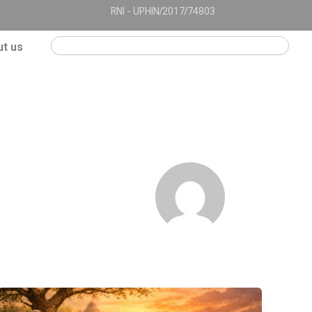
RNI - UPHIN/2017/74803
Search
t us