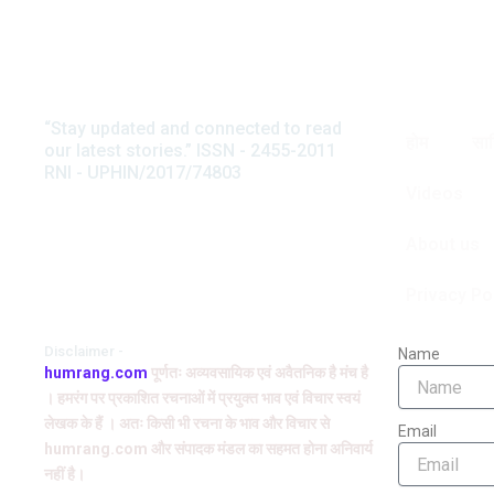
“Stay updated and connected to read
अनवर सुहैल
होम
साह
our latest stories.” ISSN - 2455-2011
टिप्पणी
RNI - UPHIN/2017/74803
स्त्री जीवन की त्रासद आपदा यानी चरि
Videos
मदार की इस कहानी में बड़ी रवानी है और
About us
Privacy Po
Disclaimer -
Name
humrang.com
पूर्णतः अव्यवसायिक एवं अवैतनिक है मंच है
। हमरंग पर प्रकाशित रचनाओं में प्रयुक्त भाव एवं विचार स्वयं
लेखक के हैं । अतः किसी भी रचना के भाव और विचार से
Email
humrang.com और संपादक मंडल का सहमत होना अनिवार्य
नहीं है।